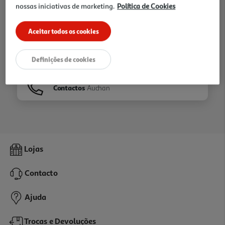
nossas iniciativas de marketing.
Política de Cookies
Ir para
Homepage
Aceitar todos os cookies
Veja os nossos
Folhetos
Definições de cookies
Contactos
Auchan
Lojas
Contacto
Ajuda
Trocas e Devoluções