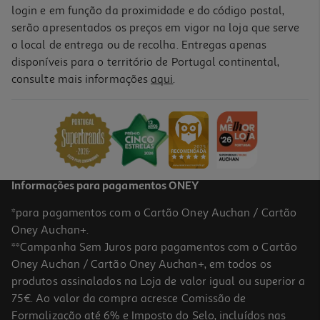
login e em função da proximidade e do código postal,
serão apresentados os preços em vigor na loja que serve
o local de entrega ou de recolha. Entregas apenas
disponíveis para o território de Portugal continental,
consulte mais informações
aqui
.
Informações para pagamentos ONEY
*para pagamentos com o Cartão Oney Auchan / Cartão
Oney Auchan+.
**Campanha Sem Juros para pagamentos com o Cartão
Oney Auchan / Cartão Oney Auchan+, em todos os
produtos assinalados na Loja de valor igual ou superior a
75€. Ao valor da compra acresce Comissão de
Formalização até 6% e Imposto do Selo, incluídos nas