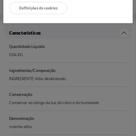
Definições de cookies
Características
Quantidade Liquida
0.04 KG
Ingredientes/Composição
INGREDIENTE: Alho desidratado.
Conservação
Conservar ao abrigo da luz, do calor e da humidade.
Denominação
moinho alho