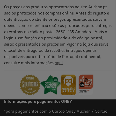
Os preços dos produtos apresentados no site Auchan.pt
são os praticados nas compras online. Antes do registo e
autenticação do cliente os preços apresentados servem
apenas como referência e são os praticados para entregas
e recolhas no código postal 2650-435 Amadora. Após o
login e em função da proximidade e do código postal,
serão apresentados os preços em vigor na loja que serve
o local de entrega ou de recolha. Entregas apenas
disponíveis para o território de Portugal continental,
4.7
(3)
consulte mais informações
aqui
.
Alho Picado Margão Saqueta 40g
43.5 €/Kg
1,74 €
Informações para pagamentos ONEY
*para pagamentos com o Cartão Oney Auchan / Cartão