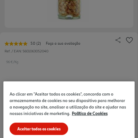
5.0
(2)
Faça a sua avaliação
Leu
2
Ref. / EAN:
5601063052040
avaliações.
Link
96 €/Kg
para
a
mesma
página.
3,84 €
Ao clicar em "Aceitar todos os cookies", concorda com o
armazenamento de cookies no seu dispositivo para melhorar
Notas de preparação
a navegação no site, analisar a utilização do site e ajudar nas
nossas iniciativas de marketing.
Política de Cookies
Aceitar todos os cookies