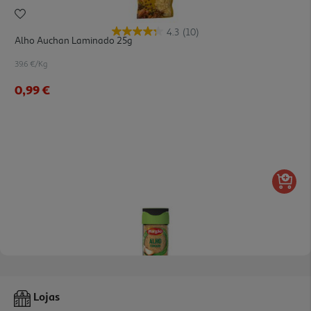
4.3
(10)
Alho Auchan Laminado 25g
39.6 €/Kg
0,99 €
5.0
(2)
Alho Margão Fumado Frasco 48g
Lojas