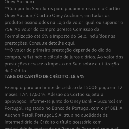
Oney Auchan+.
**Campanha Sem Juros para pagamentos com o Cartão
Oney Auchan / Cartão Oney Auchan+, em todos os
produtos assinalados na Loja de valor igual ou superior a
75€. Ao valor da compra acresce Comissão de
Formalização até 6% e Imposto do Selo, incluídos nas
prestações. Consulte detalhe
aqui
.
4.5
(2)
Alho Margão Picado 60g
***O valor da primeira prestação depende do dia da
compra, refletindo o cálculo de juros diários. Ao valor das
59 €/Kg
prestações acresce o Imposto do Selo sobre a utilização
3,54 €
de Crédito.
TAEG DO CARTÃO DE CRÉDITO: 18,4 %
Exemplo para um limite de crédito de 1.500€ pago em 12
meses. TAN 17,60 %. Adesão ao Cartão sujeita a
aprovação. Informe-se junto do Oney Bank – Sucursal em
Portugal, registado no Banco de Portugal com o nº 881. A
Auchan Retail Portugal, S.A. atua na qualidade de
Intermediário de Crédito a título acessório com
exclusividade, registado no Banco de Portugal com o nº