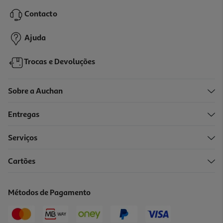
73.75 €/Kg
Contacto
3,54 €
Ajuda
Trocas e Devoluções
Sobre a Auchan
Entregas
Serviços
4.6
(9)
Cartões
Alho Moído Margão Saqueta 40g
32.25 €/Kg
Métodos de Pagamento
1,29 €