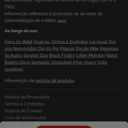
7952.
Informação referente à prestação de serviços de
5.0
(5)
intermediação de crédito,
aqui
.
Alho Margão Moido 55g
Ao longo do ano
59.8 €/Kg
Feira do Bebé
Queijos, Vinhos e Enchidos
Carnaval
Dia
2,99 €
dos Namorados
Dia do Pai
Páscoa
Dia da Mãe
Regresso
às Aulas
Singles' Day
Black Friday
Cyber Monday
Natal
Boxing Days
Samsung Unpacked
After Hours
Vida
saudável
Informação de
recolha de produto
.
Política de Privacidade
Termos e Condições
Política de Cookies
Livro de reclamações
4.5
(13)
Alho Margão Moído 80gr