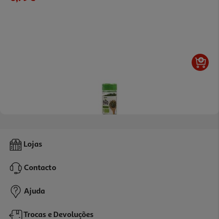
4.8
(8)
Cebolinho Auchan Bio Frasco 4g
Lojas
247.5 €/Kg
Contacto
0,99 €
Ajuda
Trocas e Devoluções