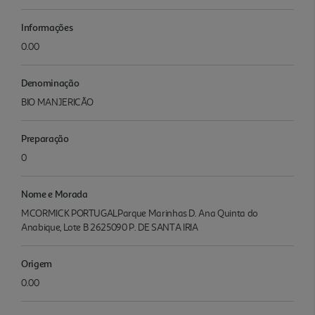
Informações
0.00
Denominação
BIO MANJERICÃO
Preparação
0
Nome e Morada
MCORMICK PORTUGALParque Marinhas D. Ana Quinta do
Anabique, Lote B 2625090 P. DE SANTA IRIA
Origem
0.00