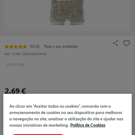
5.0
(1)
Faça a sua avaliação
Leu
uma
Ref. / EAN:
5601066633406
avaliação.
Link
244.55 €/Kg
para
a
mesma
página.
2,69 €
Notas de preparação
Ao clicar em "Aceitar todos os cookies", concorda com o
armazenamento de cookies no seu dispositivo para melhorar
a navegação no site, analisar a utilização do site e ajudar nas
nossas iniciativas de marketing.
Política de Cookies