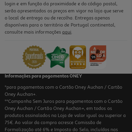
login e em função da proximidade e do código postal,
serão apresentados os preços em vigor na loja que serve
o local de entrega ou de recolha. Entregas apenas
disponíveis para o território de Portugal continental,
5.0
(1)
consulte mais informações
aqui
.
Mistura De Algas Wissi Bio 40g
92.25 €/Kg
3,69 €
Informações para pagamentos ONEY
*para pagamentos com o Cartão Oney Auchan / Cartão
Oney Auchan+.
**Campanha Sem Juros para pagamentos com o Cartão
Oney Auchan / Cartão Oney Auchan+, em todos os
produtos assinalados na Loja de valor igual ou superior a
75€. Ao valor da compra acresce Comissão de
Formalização até 6% e Imposto do Selo, incluídos nas