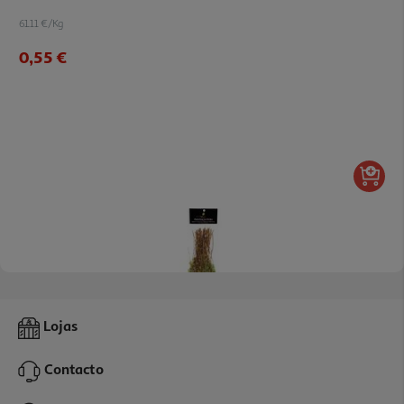
61.11 €/Kg
0,55 €
5.0
(7)
Oregãos Campos Santos Em Ramo 50g
Lojas
64.6 €/Kg
Contacto
3,23 €