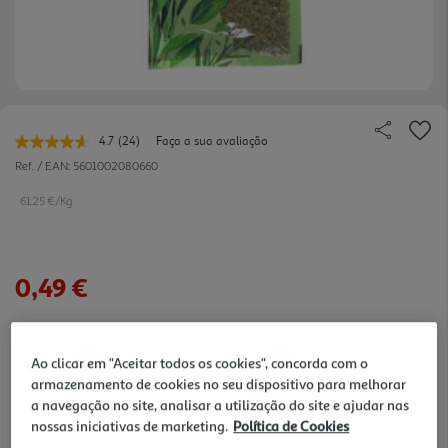
4.7
(24)
Faça a sua avaliação
Leu
24
Ref. / EAN:
5601002080660
avaliações.
Link
61.25 €/Kg
para
a
mesma
página.
0,49 €
Notas de preparação
Ao clicar em "Aceitar todos os cookies", concorda com o
armazenamento de cookies no seu dispositivo para melhorar
a navegação no site, analisar a utilização do site e ajudar nas
nossas iniciativas de marketing.
Política de Cookies