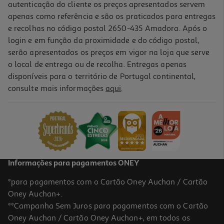
autenticação do cliente os preços apresentados servem
apenas como referência e são os praticados para entregas
e recolhas no código postal 2650-435 Amadora. Após o
login e em função da proximidade e do código postal,
serão apresentados os preços em vigor na loja que serve
o local de entrega ou de recolha. Entregas apenas
disponíveis para o território de Portugal continental,
5.0
(4)
consulte mais informações
aqui
.
Orégãos Margão Folhas 18g
110.56 €/Kg
1,99 €
Informações para pagamentos ONEY
*para pagamentos com o Cartão Oney Auchan / Cartão
Oney Auchan+.
**Campanha Sem Juros para pagamentos com o Cartão
Oney Auchan / Cartão Oney Auchan+, em todos os