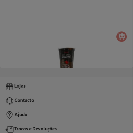
3.0
(2)
Café Latte Espresso Auchan 100% Arábica Sem Glúten 250ml
Lojas
3.8 €/Lt
Contacto
0,95 €
Ajuda
Trocas e Devoluções