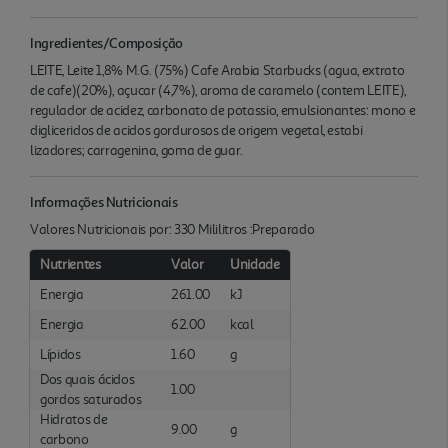
Ingredientes/Composição
LEITE, Leite 1,8% M.G. (75%) Cafe Arabia Starbucks (agua, extrato
de cafe)(20%), açucar (4,7%), aroma de caramelo (contem LEITE),
regulador de acidez, carbonato de potassio, emulsionantes: mono e
digliceridos de acidos gordurosos de origem vegetal, estabi
lizadores; carragenina, goma de guar.
Informações Nutricionais
Valores Nutricionais por: 330 Mililitros :Preparado
Nutrientes
Valor
Unidade
Energia
261.00
kJ
Energia
62.00
kcal
Lípidos
1.60
g
Dos quais ácidos
1.00
gordos saturados
Hidratos de
9.00
g
carbono