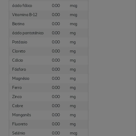
ácido fólico
0.00
mcg
Vitamina B-12
0.00
mcg
Biotina
0.00
mcg
ácido pantoténico
0.00
mg
Potássio
0.00
mg
Cloreto
0.00
mg
Cálcio
0.00
mg
Fósforo
0.00
mg
Magnésio
0.00
mg
Ferro
0.00
mg
Zinco
0.00
mg
Cobre
0.00
mg
Manganês
0.00
mg
Fluoreto
0.00
mg
Selénio
0.00
mcg