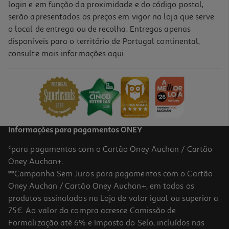
login e em função da proximidade e do código postal,
serão apresentados os preços em vigor na loja que serve
o local de entrega ou de recolha. Entregas apenas
disponíveis para o território de Portugal continental,
5.0
(2)
consulte mais informações
aqui
.
Café Latte Macchiato Auchan 100% Arábica Sem Lactose E Sem
Glúten 250ml
3.8 €/Lt
0,95 €
Informações para pagamentos ONEY
*para pagamentos com o Cartão Oney Auchan / Cartão
Oney Auchan+.
**Campanha Sem Juros para pagamentos com o Cartão
Oney Auchan / Cartão Oney Auchan+, em todos os
produtos assinalados na Loja de valor igual ou superior a
75€. Ao valor da compra acresce Comissão de
Formalização até 6% e Imposto do Selo, incluídos nas