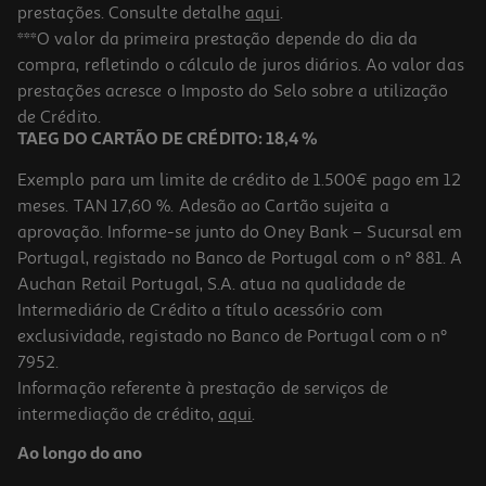
prestações. Consulte detalhe
aqui
.
4.8
(6)
Café Latte Cappuccino Auchan 100% Arábica Sem Glúten 250ml
***O valor da primeira prestação depende do dia da
compra, refletindo o cálculo de juros diários. Ao valor das
3.8 €/Lt
prestações acresce o Imposto do Selo sobre a utilização
0,95 €
de Crédito.
TAEG DO CARTÃO DE CRÉDITO: 18,4 %
Exemplo para um limite de crédito de 1.500€ pago em 12
meses. TAN 17,60 %. Adesão ao Cartão sujeita a
aprovação. Informe-se junto do Oney Bank – Sucursal em
Portugal, registado no Banco de Portugal com o nº 881. A
Auchan Retail Portugal, S.A. atua na qualidade de
Intermediário de Crédito a título acessório com
exclusividade, registado no Banco de Portugal com o nº
7952.
Informação referente à prestação de serviços de
4.4
(5)
intermediação de crédito,
aqui
.
Café Latte Caramelo Auchan 100% Arábica Sem Glúten 250ml
Ao longo do ano
3.8 €/Lt