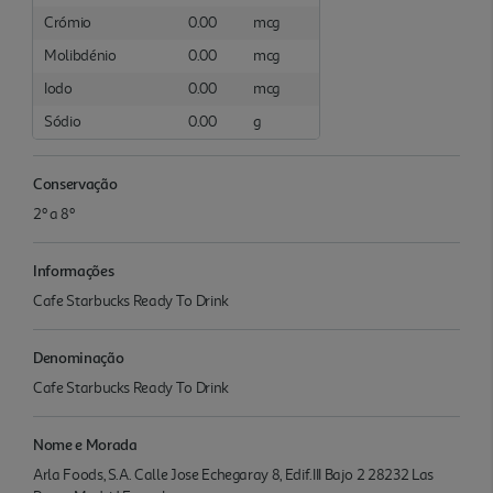
Crómio
0.00
mcg
Molibdénio
0.00
mcg
Iodo
0.00
mcg
Sódio
0.00
g
Conservação
2º a 8º
Informações
Cafe Starbucks Ready To Drink
Denominação
Cafe Starbucks Ready To Drink
Nome e Morada
Arla Foods, S.A. Calle Jose Echegaray 8, Edif.III Bajo 2 28232 Las