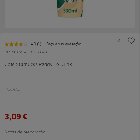
4.0
(1)
Faça a sua avaliação
Leu
uma
Ref. / EAN:
5711953158148
avaliação.
Link
Cafe Starbucks Ready To Drink
para
a
mesma
página.
9.36 €/Lt
3,09 €
Notas de preparação