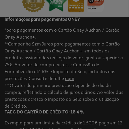
Promoção
Informações para pagamentos ONEY
*para pagamentos com o Cartão Oney Auchan / Cartão
Oney Auchan+.
**Campanha Sem Juros para pagamentos com o Cartão
Oney Auchan / Cartão Oney Auchan+, em todos os
produtos assinalados na Loja de valor igual ou superior a
75€. Ao valor da compra acresce Comissão de
Formalização até 6% e Imposto do Selo, incluídos nas
prestações. Consulte detalhe
aqui
.
5.0
(2)
Bebida Shoyce Aveia Sem Gluten 0% Açúcar 1l
***O valor da primeira prestação depende do dia da
compra, refletindo o cálculo de juros diários. Ao valor das
2.11 €/Lt
prestações acresce o Imposto do Selo sobre a utilização
2,11 €
de Crédito.
TAEG DO CARTÃO DE CRÉDITO: 18,4 %
Exemplo para um limite de crédito de 1.500€ pago em 12