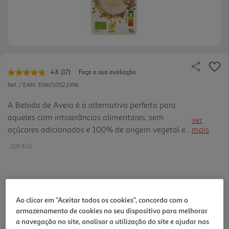
4.8
(17)
Faça a sua avaliação
Leu
17
Ref. / EAN:
3596710522996
avaliações.
Link
A Bebida de Aveia é a alternativa perfeita para
para
aqueles com intolerâncias alimentares, sem
a
ver
mesma
açúcares adicionados e 100% de origem vegetal e,
mais
página.
por isso, é apta para vegans e para quem é
1.05 €/Lt
intolerante à lactose.
1,05 €
Ao clicar em "Aceitar todos os cookies", concorda com o
armazenamento de cookies no seu dispositivo para melhorar
Notas de preparação
a navegação no site, analisar a utilização do site e ajudar nas