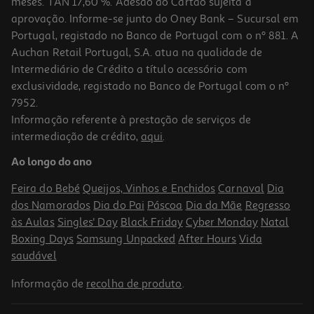
meses. TAN 17,60 %. Adesão ao Cartão sujeita a
aprovação. Informe-se junto do Oney Bank – Sucursal em
Portugal, registado no Banco de Portugal com o nº 881. A
Auchan Retail Portugal, S.A. atua na qualidade de
Intermediário de Crédito a título acessório com
exclusividade, registado no Banco de Portugal com o nº
7952.
Informação referente à prestação de serviços de
4.5
(2)
intermediação de crédito,
aqui
.
Bebida Vegetal Pleno Aveia 1l
Ao longo do ano
1.79 €/Lt
Feira do Bebé
Queijos, Vinhos e Enchidos
Carnaval
Dia
1,79 €
dos Namorados
Dia do Pai
Páscoa
Dia da Mãe
Regresso
às Aulas
Singles' Day
Black Friday
Cyber Monday
Natal
Boxing Days
Samsung Unpacked
After Hours
Vida
saudável
Informação de
recolha de produto
.