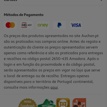
Bebida Aveia Monsoy Aveia Sem Glúten Bio 1 L
2.19 €/Lt
Métodos de Pagamento
2,19 €
Os preços dos produtos apresentados no site Auchan.pt
são os praticados nas compras online. Antes do registo e
autenticação do cliente os preços apresentados servem
apenas como referência e são os praticados para entregas
e recolhas no código postal 2650-435 Amadora. Após o
login e em função da proximidade e do código postal,
-10%
serão apresentados os preços em vigor na loja que serve
o local de entrega ou de recolha. Entregas apenas
disponíveis para o território de Portugal continental,
5.0
(2)
consulte mais informações
aqui
.
Bebida Vegetal Provida Aveia Bio Sem Glúten 1l
2.3 €/Lt
Price reduced from
to
2,55 €
2,30 €