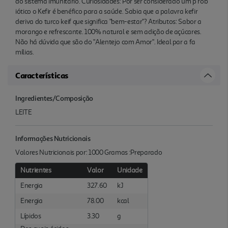
do sistema imunitário. Curiosidades: Por ser considerado um p rob
iótico o Kefir é benéfico para a saúde. Sabia que a palavra kefir
deriva do turco keif que significa "bem-estar"? Atributos: Sabor a
morango e refrescante. 100% natural e sem adição de açúcares.
Não há dúvida que são do "Alentejo com Amor". Ideal par a fa
mílias.
Características
Ingredientes/Composição
LEITE
Informações Nutricionais
Valores Nutricionais por: 1000 Gramas :Preparado
Nutrientes
Valor
Unidade
Energia
327.60
kJ
Energia
78.00
kcal
Lípidos
3.30
g