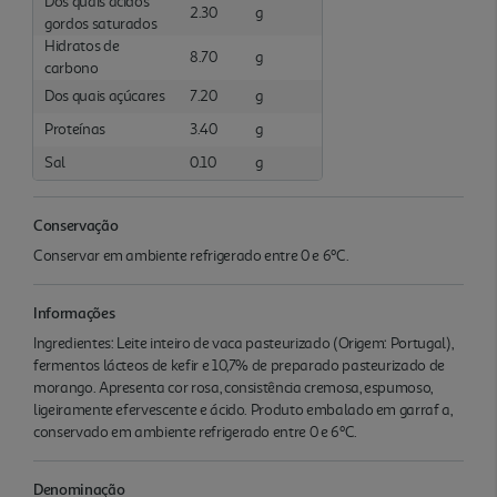
Dos quais ácidos
2.30
g
gordos saturados
Hidratos de
8.70
g
carbono
Dos quais açúcares
7.20
g
Proteínas
3.40
g
Sal
0.10
g
Conservação
Conservar em ambiente refrigerado entre 0 e 6ºC.
Informações
Ingredientes: Leite inteiro de vaca pasteurizado (Origem: Portugal),
fermentos lácteos de kefir e 10,7% de preparado pasteurizado de
morango. Apresenta cor rosa, consistência cremosa, espumoso,
ligeiramente efervescente e ácido. Produto embalado em garraf a,
conservado em ambiente refrigerado entre 0 e 6ºC.
Denominação