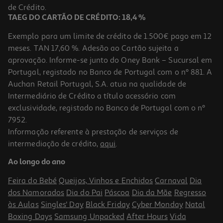
2,82 €
de Crédito.
TAEG DO CARTÃO DE CRÉDITO: 18,4 %
Exemplo para um limite de crédito de 1.500€ pago em 12
meses. TAN 17,60 %. Adesão ao Cartão sujeita a
aprovação. Informe-se junto do Oney Bank – Sucursal em
Portugal, registado no Banco de Portugal com o nº 881. A
Auchan Retail Portugal, S.A. atua na qualidade de
Intermediário de Crédito a título acessório com
exclusividade, registado no Banco de Portugal com o nº
7952.
Informação referente à prestação de serviços de
4.5
(2)
intermediação de crédito,
aqui
.
Kefir Regalo Morango 520 G
Ao longo do ano
3.62 €/Kg
Feira do Bebé
Queijos, Vinhos e Enchidos
Carnaval
Dia
1,88 €
dos Namorados
Dia do Pai
Páscoa
Dia da Mãe
Regresso
às Aulas
Singles' Day
Black Friday
Cyber Monday
Natal
Boxing Days
Samsung Unpacked
After Hours
Vida