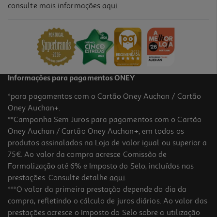
4.8
(79)
consulte mais informações
aqui
.
Kefir Nestlé Natural 0% 500g
3.98 €/Kg
Price reduced from
to
2,84 €
1,99 €
Promoção
Informações para pagamentos ONEY
*para pagamentos com o Cartão Oney Auchan / Cartão
Oney Auchan+.
**Campanha Sem Juros para pagamentos com o Cartão
Oney Auchan / Cartão Oney Auchan+, em todos os
produtos assinalados na Loja de valor igual ou superior a
75€. Ao valor da compra acresce Comissão de
Formalização até 6% e Imposto do Selo, incluídos nas
prestações. Consulte detalhe
aqui
.
4.3
(7)
Kefir Regalo Natural 1kg
***O valor da primeira prestação depende do dia da
compra, refletindo o cálculo de juros diários. Ao valor das
2.82 €/Kg
prestações acresce o Imposto do Selo sobre a utilização