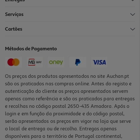
-24%
Serviços
3.0
(2)
Cartões
Kefir Mimosa Morango 4x200 Ml
3.1 €/Lt
Métodos de Pagamento
Price reduced from
to
3,28 €
2,48 €
Promoção
Os preços dos produtos apresentados no site Auchan.pt
são os praticados nas compras online. Antes do registo e
autenticação do cliente os preços apresentados servem
apenas como referência e são os praticados para entregas
e recolhas no código postal 2650-435 Amadora. Após o
login e em função da proximidade e do código postal,
-30%
serão apresentados os preços em vigor na loja que serve
o local de entrega ou de recolha. Entregas apenas
disponíveis para o território de Portugal continental,