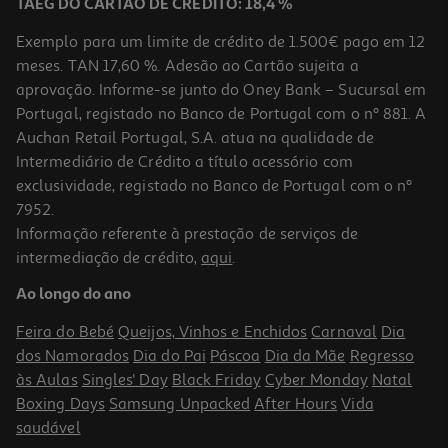
TAEG DO CARTÃO DE CRÉDITO: 18,4 %
Exemplo para um limite de crédito de 1.500€ pago em 12
meses. TAN 17,60 %. Adesão ao Cartão sujeita a
aprovação. Informe-se junto do Oney Bank – Sucursal em
Portugal, registado no Banco de Portugal com o nº 881. A
Auchan Retail Portugal, S.A. atua na qualidade de
Intermediário de Crédito a título acessório com
exclusividade, registado no Banco de Portugal com o nº
7952.
Informação referente à prestação de serviços de
intermediação de crédito,
aqui
.
Ao longo do ano
Feira do Bebé
Queijos, Vinhos e Enchidos
Carnaval
Dia
dos Namorados
Dia do Pai
Páscoa
Dia da Mãe
Regresso
às Aulas
Singles' Day
Black Friday
Cyber Monday
Natal
Boxing Days
Samsung Unpacked
After Hours
Vida
saudável