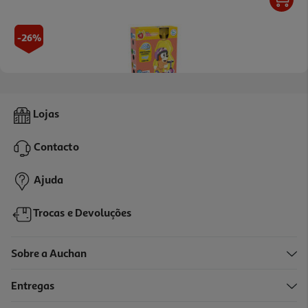
-26%
4.6
(5)
Iogurte Infantil Danonino Para Levar Morango-Banana 4x70g
Lojas
7.11 €/Kg
Price reduced from
to
2,69 €
Contacto
1,99 €
Promoção
Ajuda
Trocas e Devoluções
Sobre a Auchan
Entregas
-32%