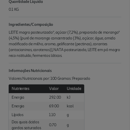
Quantidade Liquida
0.1 KG
Ingredientes/Composição
LEITE magro pasteurizado*, açúcar (7,2%), preparado de morango*
(4,5%) [puré de morango concentrado (3%), açúcar, água, amido
modificado de milho, aroma, gelificante (pectinas), corantes
(antocianinas, carotenos)], NATA pasteurizada, LEITE em pó magro
reco nstituído, fermentos láticos.
Informações Nutricionais
Valores Nutricionais por: 100 Gramas :Preparado
Nutrientes
Valor
Unidade
Energia
292.00
kJ
Energia
69.00
kcal
Lípidos
1.10
g
Dos quais ácidos
0.70
g
gordos saturados