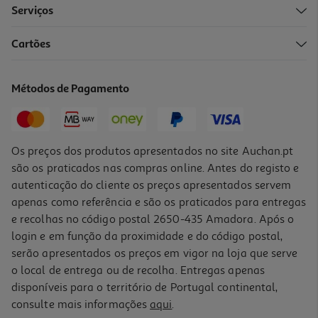
Serviços
4.8
(5)
Cartões
Iogurte Danonino Para Beber Tutti Frutti 4x100 G
4.23 €/Kg
Métodos de Pagamento
Price reduced from
to
2,49 €
1,69 €
Promoção
Os preços dos produtos apresentados no site Auchan.pt
são os praticados nas compras online. Antes do registo e
autenticação do cliente os preços apresentados servem
apenas como referência e são os praticados para entregas
e recolhas no código postal 2650-435 Amadora. Após o
login e em função da proximidade e do código postal,
serão apresentados os preços em vigor na loja que serve
o local de entrega ou de recolha. Entregas apenas
disponíveis para o território de Portugal continental,
consulte mais informações
aqui
.