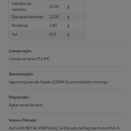
Hidratos de
12.00
g
carbono
Dos quais açúcares
12.00
g
Proteínas
2.80
g
Sal
0.13
g
Conservação
Conservar entre 0º e 6ºC
Denominação
Iogurte açucarado líquido (1,1%M.G) aromatizado morango
Preparação
Agitar antes de abrir
Nome e Morada
AUCHAN RETAIL PORTUGAL SA Estrada de Paço de Arcos nº48-A