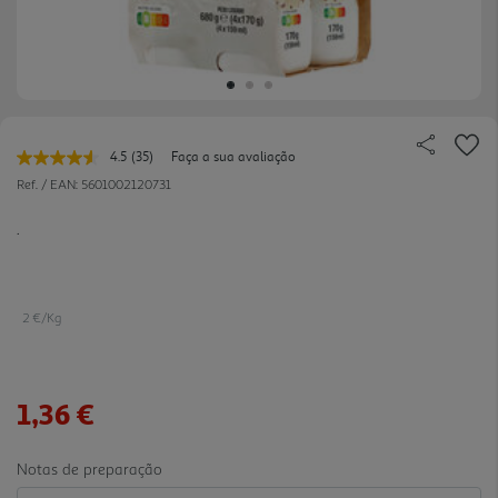
4.5
(35)
Faça a sua avaliação
Leu
35
Ref. / EAN:
5601002120731
avaliações.
Link
.
para
a
mesma
página.
2 €/Kg
1,36 €
Notas de preparação