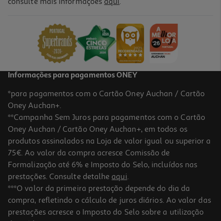
consulte mais informações
aqui
.
Iogurte Auchan Líquido Magro Morango Sem Glúten 1kg
1.49 €/Kg
1,49 €
Informações para pagamentos ONEY
*para pagamentos com o Cartão Oney Auchan / Cartão
Oney Auchan+.
**Campanha Sem Juros para pagamentos com o Cartão
Oney Auchan / Cartão Oney Auchan+, em todos os
produtos assinalados na Loja de valor igual ou superior a
75€. Ao valor da compra acresce Comissão de
Formalização até 6% e Imposto do Selo, incluídos nas
prestações. Consulte detalhe
aqui
.
Iogurte Magro Liquido Mimosa Morango Lima 4x151ml
***O valor da primeira prestação depende do dia da
compra, refletindo o cálculo de juros diários. Ao valor das
2.38 €/Lt
prestações acresce o Imposto do Selo sobre a utilização
1,44 €