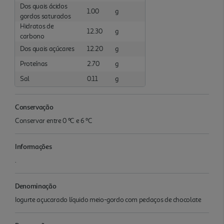
Dos quais ácidos
1.00
g
gordos saturados
Hidratos de
12.30
g
carbono
Dos quais açúcares
12.20
g
Proteínas
2.70
g
Sal
0.11
g
Conservação
Conservar entre 0 ºC e 6 ºC
Informações
.
Denominação
Iogurte açucarado líquido meio-gordo com pedaços de chocolate