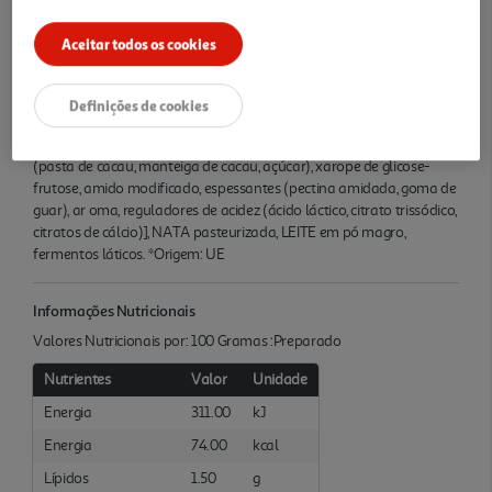
Quantidade Liquida
0.68 KG
Aceitar todos os cookies
Ingredientes/Composição
Definições de cookies
LEITE magro pasteurizado*, açúcar (7,03%), preparado
stracciatella* (7%) [açúcar (1,7%), pedaços de chocolate (0,77%)
(pasta de cacau, manteiga de cacau, açúcar), xarope de glicose-
frutose, amido modificado, espessantes (pectina amidada, goma de
guar), ar oma, reguladores de acidez (ácido láctico, citrato trissódico,
citratos de cálcio)], NATA pasteurizada, LEITE em pó magro,
fermentos láticos. *Origem: UE
Informações Nutricionais
Valores Nutricionais por: 100 Gramas :Preparado
Nutrientes
Valor
Unidade
Energia
311.00
kJ
Energia
74.00
kcal
Lípidos
1.50
g