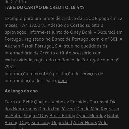
de Crédito.
TAEG DO CARTÃO DE CRÉDITO: 18,4 %
Exemplo para um limite de crédito de 1.500€ pago em 12
meses. TAN 17,60 %. Adesão ao Cartão sujeita a
aprovação. Informe-se junto do Oney Bank – Sucursal em
Portugal, registado no Banco de Portugal com o nº 881. A
Auchan Retail Portugal, S.A. atua na qualidade de
Intermediário de Crédito a título acessório com
exclusividade, registado no Banco de Portugal com o nº
7952.
Informação referente à prestação de serviços de
5.0
(2)
intermediação de crédito,
aqui
.
Iogurte Liquido Mimosa Bolacha Infantil 4x151 Ml
Ao longo do ano
3.46 €/Lt
Feira do Bebé
Queijos, Vinhos e Enchidos
Carnaval
Dia
2,09 €
dos Namorados
Dia do Pai
Páscoa
Dia da Mãe
Regresso
às Aulas
Singles' Day
Black Friday
Cyber Monday
Natal
Boxing Days
Samsung Unpacked
After Hours
Vida