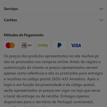
Serviços
Cartões
Iogurte Líquido Auchan Tropical 4x160g
2.02 €/Kg
Métodos de Pagamento
1,29 €
Os preços dos produtos apresentados no site Auchan.pt
são os praticados nas compras online. Antes do registo e
autenticação do cliente os preços apresentados servem
apenas como referência e são os praticados para entregas
e recolhas no código postal 2650-435 Amadora. Após o
login e em função da proximidade e do código postal,
serão apresentados os preços em vigor na loja que serve
o local de entrega ou de recolha. Entregas apenas
disponíveis para o território de Portugal continental,
4.3
(12)