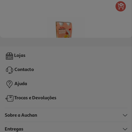
4.5
(35)
Iogurte Liquido Auchan Pêssego Manga 4x170g
Lojas
2 €/Kg
Contacto
1,36 €
Ajuda
Trocas e Devoluções
Sobre a Auchan
Entregas