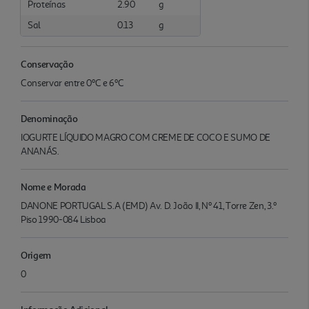
Proteínas
2.90
g
Sal
0.13
g
Conservação
Conservar entre 0ºC e 6ºC
Denominação
IOGURTE LÍQUIDO MAGRO COM CREME DE COCO E SUMO DE
ANANÁS.
Nome e Morada
DANONE PORTUGAL S.A (EMD) Av. D. João II, Nº 41, Torre Zen, 3.º
Piso 1990-084 Lisboa
Origem
0