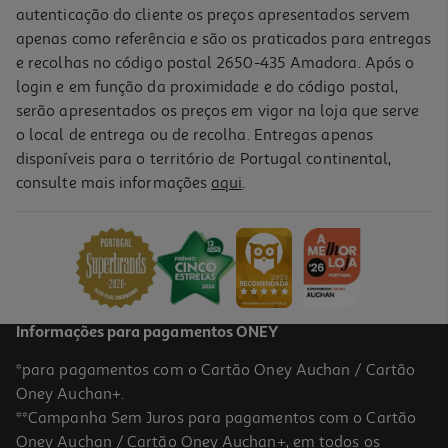
autenticação do cliente os preços apresentados servem
apenas como referência e são os praticados para entregas
e recolhas no código postal 2650-435 Amadora. Após o
login e em função da proximidade e do código postal,
serão apresentados os preços em vigor na loja que serve
o local de entrega ou de recolha. Entregas apenas
disponíveis para o território de Portugal continental,
4.5
(2)
consulte mais informações
aqui
.
Iogurte Liquido Danone Straciatella 4x155g
2.32 €/Kg
1,44 €
Informações para pagamentos ONEY
*para pagamentos com o Cartão Oney Auchan / Cartão
Oney Auchan+.
**Campanha Sem Juros para pagamentos com o Cartão
Oney Auchan / Cartão Oney Auchan+, em todos os