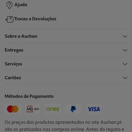
Ajuda
Trocas e Devoluções
Sobre a Auchan
Entregas
-34%
Serviços
4.8
(13)
Cartões
Iogurte Longa Vida Líquido Frutos Tropicais 4x160g
2.17 €/Kg
Métodos de Pagamento
Price reduced from
to
2,12 €
1,39 €
Promoção
Os preços dos produtos apresentados no site Auchan.pt
são os praticados nas compras online. Antes do registo e