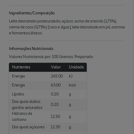
Ingredientes/Composição
Leite desnatado pasteurizado, açúcar, sumo de ananás (1,75%),
creme de coco (0,75%) [coco e água], leite desnatado em pó, aromas
e fermentos láticos.
Informações Nutricionais
Valores Nutricionais por: 100 Gramas :Preparado
Nutrientes
Valor
Unidade
Energia
265.00
kJ
Energia
63.00
kcal
Lípidos
0.20
g
Dos quais ácidos
0.20
g
gordos saturados
Hidratos de
12.50
g
carbono
Dos quais açúcares
12.30
g