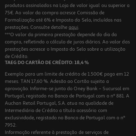
-40%
produtos assinalados na Loja de valor igual ou superior a
75€. Ao valor da compra acresce Comissão de
Formalização até 6% e Imposto do Selo, incluídos nas
prestações. Consulte detalhe
aqui
.
4.7
(3)
Iogurte Liquido Danone Morango Poupança 8x155g
***O valor da primeira prestação depende do dia da
compra, refletindo o cálculo de juros diários. Ao valor das
2.09 €/Kg
Price reduced from
to
prestações acresce o Imposto do Selo sobre a utilização
4,29 €
2,59 €
de Crédito.
Promoção
TAEG DO CARTÃO DE CRÉDITO: 18,4 %
Exemplo para um limite de crédito de 1.500€ pago em 12
meses. TAN 17,60 %. Adesão ao Cartão sujeita a
aprovação. Informe-se junto do Oney Bank – Sucursal em
Portugal, registado no Banco de Portugal com o nº 881. A
Auchan Retail Portugal, S.A. atua na qualidade de
Intermediário de Crédito a título acessório com
exclusividade, registado no Banco de Portugal com o nº
7952.
Informação referente à prestação de serviços de