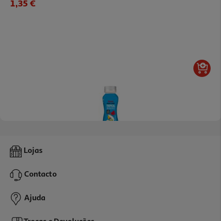
1,35 €
Iogurte Líquido Magro Auchan Tropical 160g
Lojas
2.19 €/Kg
Contacto
0,35 €
Ajuda