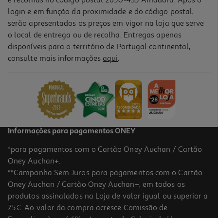
login e em função da proximidade e do código postal,
serão apresentados os preços em vigor na loja que serve
o local de entrega ou de recolha. Entregas apenas
disponíveis para o território de Portugal continental,
consulte mais informações
aqui
.
Iogurte Líquido Magro Auchan Lima Limão 4x160g
2.11 €/Kg
1,35 €
Informações para pagamentos ONEY
*para pagamentos com o Cartão Oney Auchan / Cartão
Oney Auchan+.
**Campanha Sem Juros para pagamentos com o Cartão
Oney Auchan / Cartão Oney Auchan+, em todos os
produtos assinalados na Loja de valor igual ou superior a
75€. Ao valor da compra acresce Comissão de