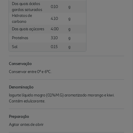
Dos quais ácidos
0.10
g
gordos saturados
Hidratos de
4.10
g
carbono
Dos quais açúcares
4.00
g
Proteínas
3.10
g
Sal
0.15
g
Conservação
Conservar entre 0º e 6ºC.
Denominação
Iogurte líquido magro (0,1%M.G) aromatizado morango e kiwi.
Contém edulcorante.
Preparação
Agitar antes de abrir