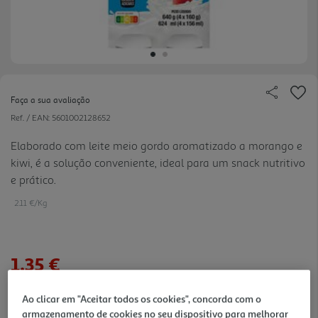
Faça a sua avaliação
Ref. / EAN:
5601002128652
Elaborado com leite meio gordo aromatizado a morango e
kiwi, é a solução conveniente, ideal para um snack nutritivo
e prático.
2.11 €/Kg
1,35 €
Ao clicar em "Aceitar todos os cookies", concorda com o
Notas de preparação
armazenamento de cookies no seu dispositivo para melhorar