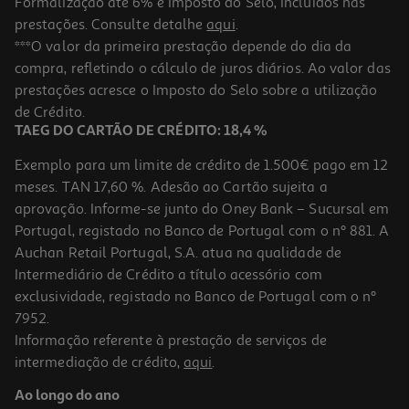
Formalização até 6% e Imposto do Selo, incluídos nas
prestações. Consulte detalhe
aqui
.
Iogurte Líquido Magro Auchan Morango E Kiwi 160g
***O valor da primeira prestação depende do dia da
compra, refletindo o cálculo de juros diários. Ao valor das
2.19 €/Kg
prestações acresce o Imposto do Selo sobre a utilização
0,35 €
de Crédito.
TAEG DO CARTÃO DE CRÉDITO: 18,4 %
Exemplo para um limite de crédito de 1.500€ pago em 12
meses. TAN 17,60 %. Adesão ao Cartão sujeita a
aprovação. Informe-se junto do Oney Bank – Sucursal em
Portugal, registado no Banco de Portugal com o nº 881. A
Auchan Retail Portugal, S.A. atua na qualidade de
Intermediário de Crédito a título acessório com
exclusividade, registado no Banco de Portugal com o nº
7952.
Informação referente à prestação de serviços de
intermediação de crédito,
aqui
.
Iogurte Líquido Magro Auchan Morango E Cereais 160g
Ao longo do ano
2.19 €/Kg