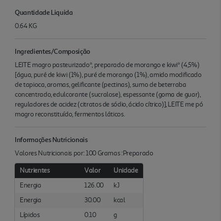
Quantidade Liquida
0.64 KG
Ingredientes/Composição
LEITE magro pasteurizado*, preparado de morango e kiwi* (4,5%)
[água, puré de kiwi (1%), puré de morango (1%), amido modificado
de tapioca, aromas, gelificante (pectinas), sumo de beterraba
concentrado, edulcorante (sucralose), espessante (goma de guar),
reguladores de acidez (citratos de sódio, ácido cítrico)], LEITE me pó
magro reconstituído, fermentos láticos.
Informações Nutricionais
Valores Nutricionais por: 100 Gramas :Preparado
Nutrientes
Valor
Unidade
Energia
126.00
kJ
Energia
30.00
kcal
Lípidos
0.10
g