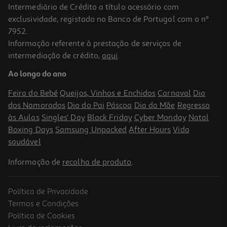
Intermediário de Crédito a título acessório com
-28%
exclusividade, registado no Banco de Portugal com o nº
7952.
Informação referente à prestação de serviços de
4.8
(5)
intermediação de crédito,
aqui
.
Iogurte Danone Copo Vidro Morango 2x135g
Ao longo do ano
5.5 €/Kg
Price reduced from
to
1,99 €
Feira do Bebé
Queijos, Vinhos e Enchidos
Carnaval
Dia
1,43 €
dos Namorados
Dia do Pai
Páscoa
Dia da Mãe
Regresso
Promoção
às Aulas
Singles' Day
Black Friday
Cyber Monday
Natal
Boxing Days
Samsung Unpacked
After Hours
Vida
saudável
Informação de
recolha de produto
.
Política de Privacidade
Termos e Condições
Política de Cookies