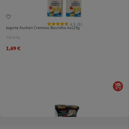
4.9
(8)
Iogurte Auchan Cremoso Baunilha 4x125g
3.38 €/Kg
1,69 €
4.4
(7)