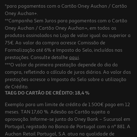
*para pagamentos com o Cartão Oney Auchan / Cartão
Oney Auchan+.
**Campanha Sem Juros para pagamentos com o Cartão
Oney Auchan / Cartão Oney Auchan+, em todos os
produtos assinalados na Loja de valor igual ou superior a
75€. Ao valor da compra acresce Comissão de
Formalização até 6% e Imposto do Selo, incluídos nas
prestações. Consulte detalhe
aqui
.
5.0
(4)
Iogurte Davaca Figo E Canela 400g
***O valor da primeira prestação depende do dia da
compra, refletindo o cálculo de juros diários. Ao valor das
7.25 €/Kg
prestações acresce o Imposto do Selo sobre a utilização
2,90 €
de Crédito.
TAEG DO CARTÃO DE CRÉDITO: 18,4 %
Exemplo para um limite de crédito de 1.500€ pago em 12
meses. TAN 17,60 %. Adesão ao Cartão sujeita a
aprovação. Informe-se junto do Oney Bank – Sucursal em
Portugal, registado no Banco de Portugal com o nº 881. A
Auchan Retail Portugal, S.A. atua na qualidade de