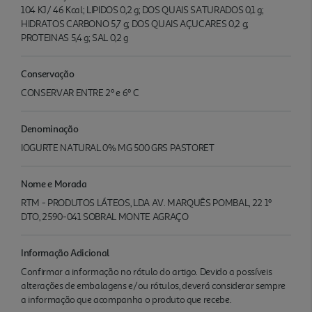
104 KJ/ 46 Kcal; LIPIDOS 0,2 g; DOS QUAIS SATURADOS 0,1 g;
HIDRATOS CARBONO 5,7 g; DOS QUAIS AÇUCARES 0,2 g;
PROTEINAS 5,4 g; SAL 0,2 g
Conservação
CONSERVAR ENTRE 2º e 6º C
Denominação
IOGURTE NATURAL 0% MG 500 GRS PASTORET
Nome e Morada
RTM - PRODUTOS LÁTEOS, LDA AV. MARQUÊS POMBAL, 22 1º
DTO, 2590-041 SOBRAL MONTE AGRAÇO
Informação Adicional
Confirmar a informação no rótulo do artigo. Devido a possíveis
alterações de embalagens e/ou rótulos, deverá considerar sempre
a informação que acompanha o produto que recebe.