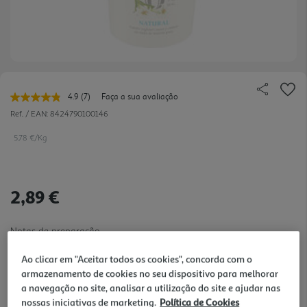
4.9
(7)
Faça a sua avaliação
Leu
7
Ref. / EAN:
8424790100146
avaliações.
Link
5.78 €/Kg
para
a
mesma
página.
2,89 €
Notas de preparação
Ao clicar em "Aceitar todos os cookies", concorda com o
armazenamento de cookies no seu dispositivo para melhorar
a navegação no site, analisar a utilização do site e ajudar nas
nossas iniciativas de marketing.
Política de Cookies