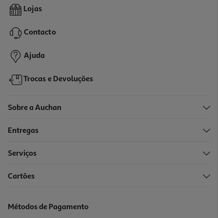
Iogurte Auchan Copo De Vidro Natural Açúcarado 2x125g
Lojas
3.92 €/Kg
Contacto
0,98 €
Ajuda
Trocas e Devoluções
Sobre a Auchan
Entregas
Serviços
5.0
(3)
Cartões
Iogurte A Leiteira Vidro Natural 2x125g
7.16 €/Kg
Métodos de Pagamento
1,79 €