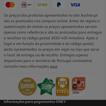
Os preços dos produtos apresentados no site Auchan.pt
são os praticados nas compras online. Antes do registo e
autenticação do cliente os preços apresentados servem
apenas como referência e são os praticados para entregas
e recolhas no código postal 2650-435 Amadora. Após o
login e em função da proximidade e do código postal,
serão apresentados os preços em vigor na loja que serve
o local de entrega ou de recolha. Entregas apenas
disponíveis para o território de Portugal continental,
5.0
(4)
consulte mais informações
aqui
.
Iogurte Regalo Natural Cremoso 900 G
4.43 €/Kg
3,99 €
Informações para pagamentos ONEY