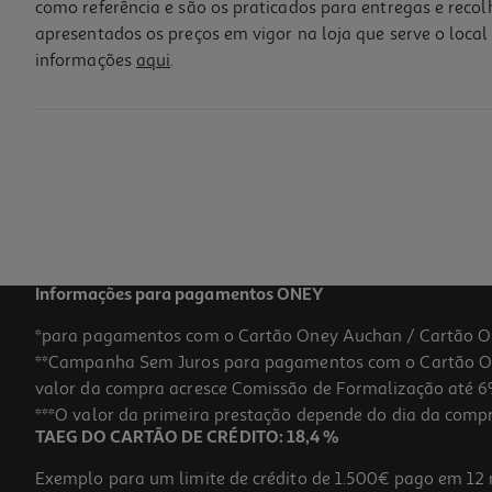
como referência e são os praticados para entregas e reco
apresentados os preços em vigor na loja que serve o local 
informações
aqui
.
Iogurte Auchan Copo De Vidro Natural Açúcarado 2x125g
3.92 €/Kg
0,98 €
Informações para pagamentos ONEY
*para pagamentos com o Cartão Oney Auchan / Cartão O
**Campanha Sem Juros para pagamentos com o Cartão Oney
valor da compra acresce Comissão de Formalização até 6%
***O valor da primeira prestação depende do dia da compra,
TAEG DO CARTÃO DE CRÉDITO: 18,4 %
Exemplo para um limite de crédito de 1.500€ pago em 12 