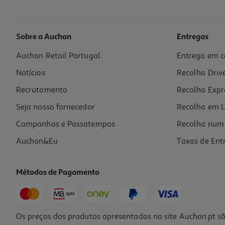
Sobre a Auchan
Entregas
Auchan Retail Portugal
Entrega em c
Iogurte Natural Auchan Cremoso 500g
Notícias
Recolha Driv
2.18 €/Kg
Recrutamento
Recolha Expr
1,09 €
Seja nosso fornecedor
Recolha em L
Campanhas e Passatempos
Recolha num 
Auchan&Eu
Taxas de Ent
Métodos de Pagamento
Os preços dos produtos apresentados no site Auchan.pt sã