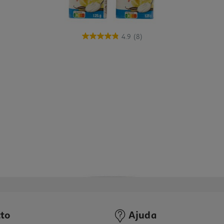
4.9
(8)
to
Ajuda