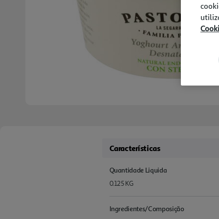
cooki
utili
Cook
Características
Quantidade Liquida
0.125 KG
Ingredientes/Composição