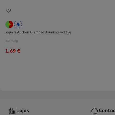
Iogurte Auchan Cremoso Baunilha 4x125g
3.38 €/Kg
1,69 €
Lojas
Contac