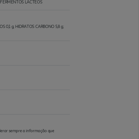
 E FERMENTOS LÁCTEOS
S 0,1 g; HIDRATOS CARBONO 5,8 g;
iderar sempre a informação que