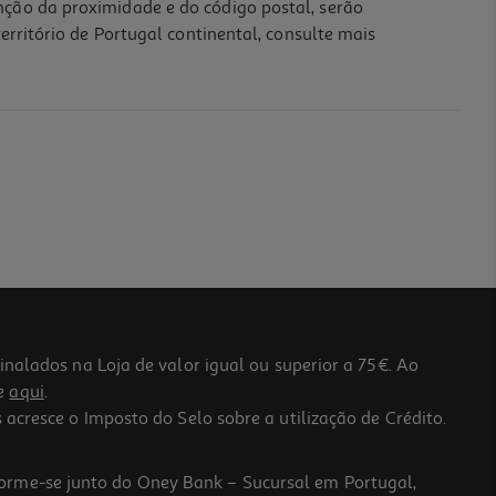
nção da proximidade e do código postal, serão
erritório de Portugal continental, consulte mais
lados na Loja de valor igual ou superior a 75€. Ao
he
aqui
.
 acresce o Imposto do Selo sobre a utilização de Crédito.
forme-se junto do Oney Bank – Sucursal em Portugal,