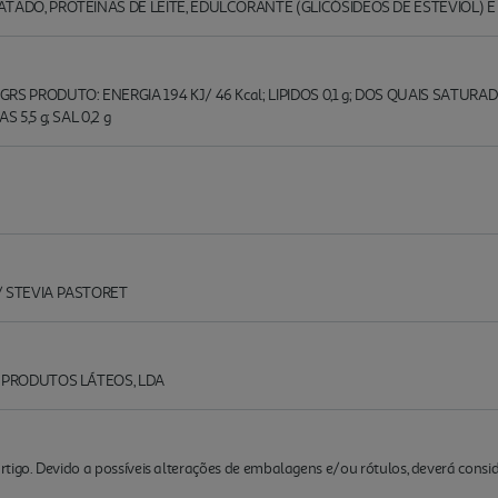
ATADO, PROTEINAS DE LEITE, EDULCORANTE (GLICÓSIDEOS DE ESTEVIOL)
 PRODUTO: ENERGIA 194 KJ/ 46 Kcal; LIPIDOS 0,1 g; DOS QUAIS SATURADO
5,5 g; SAL 0,2 g
/ STEVIA PASTORET
- PRODUTOS LÁTEOS, LDA
rtigo. Devido a possíveis alterações de embalagens e/ou rótulos, deverá cons