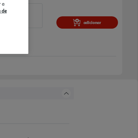
r a
a de
adicionar