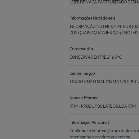
LEITE DE VACA PASTEURIZADO DESN
Informações Nutricionais
INFORMAÇÃO NUTRICIONAL POR 100 GRS
DOS QUAIS AÇUCARES 0,2 g; PROTEINAS 
Conservação
CONSERVAR ENTRE 2º e 6º C
Denominação
IOGURTE NATURAL 0% MG 125 GRS C
Nome e Morada
RTM - PRODUTOS LÁTEOS, LDA RTM 
Informação Adicional
Confirmar a informação no rótulo do a
acompanha o produto que recebe.