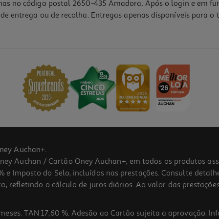
lhas no código postal 2650-435 Amadora. Após o login e em fu
de entrega ou de recolha. Entregas apenas disponíveis para o t
4.4
(7)
ney Auchan+.
 Auchan / Cartão Oney Auchan+, em todos os produtos assina
 e Imposto do Selo, incluídos nas prestações. Consulte detal
 refletindo o cálculo de juros diários. Ao valor das prestações
meses. TAN 17,60 %. Adesão ao Cartão sujeita a aprovação. In