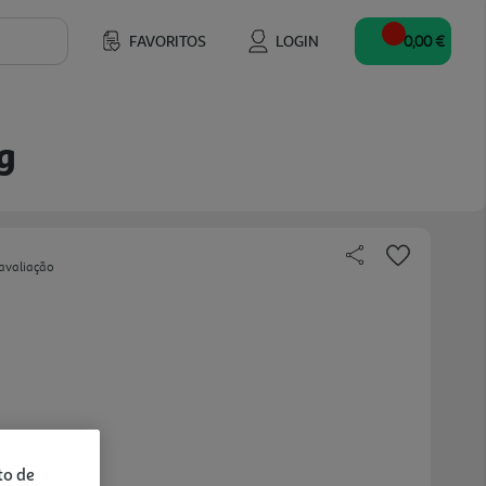
FAVORITOS
LOGIN
0,00 €
g
avaliação
to de