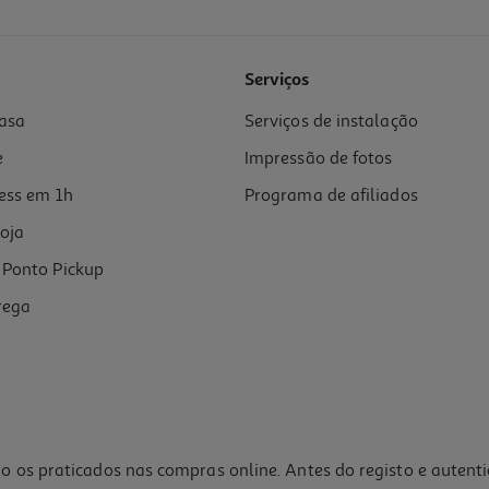
4.6
(22)
Serviços
asa
Serviços de instalação
e
Impressão de fotos
ess em 1h
Programa de afiliados
oja
Ponto Pickup
rega
o os praticados nas compras online. Antes do registo e autent