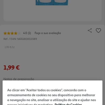
4.0
(1)
Faça a sua avaliação
Leu
uma
Ref. / EAN:
5601180002089
avaliação.
Link
1.99 €/Lt
para
a
mesma
página.
1,99 €
Notas de preparação
Ao clicar em "Aceitar todos os cookies", concorda com o
armazenamento de cookies no seu dispositivo para melhorar
a navegação no site, analisar a utilização do site e ajudar nas
nossas iniciativas de marketing.
Política de Cookies