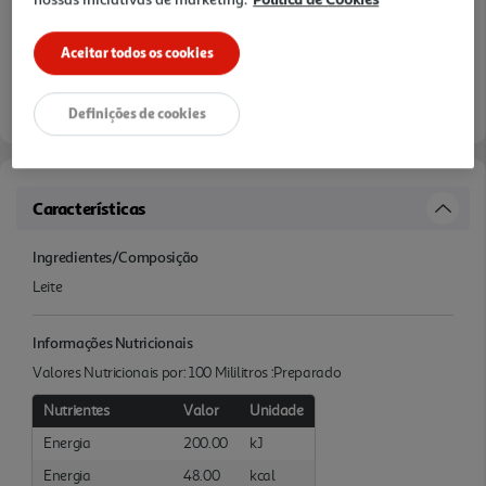
Aceitar todos os cookies
Definições de cookies
Características
Ingredientes/Composição
Leite
Informações Nutricionais
Valores Nutricionais por: 100 Mililitros :Preparado
Nutrientes
Valor
Unidade
Energia
200.00
kJ
Energia
48.00
kcal