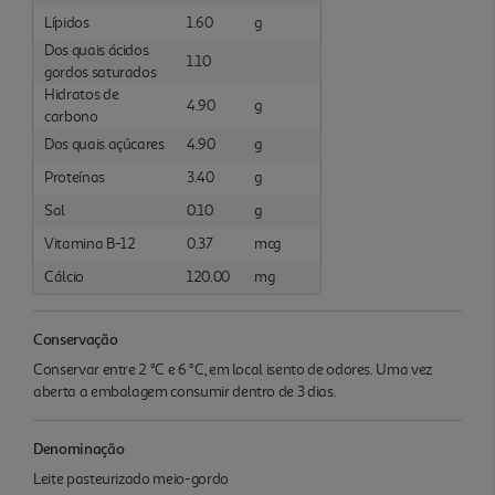
Lípidos
1.60
g
Dos quais ácidos
1.10
gordos saturados
Hidratos de
4.90
g
carbono
Dos quais açúcares
4.90
g
Proteínas
3.40
g
Sal
0.10
g
Vitamina B-12
0.37
mcg
Cálcio
120.00
mg
Conservação
Conservar entre 2 °C e 6 °C, em local isento de odores. Uma vez
aberta a embalagem consumir dentro de 3 dias.
Denominação
Leite pasteurizado meio-gordo