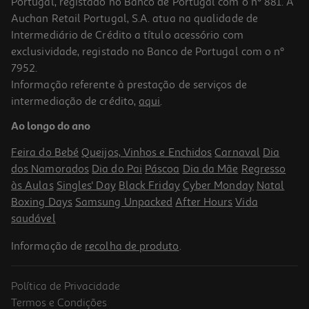
Portugal, registado no Banco de Portugal com o nº 881. A
Auchan Retail Portugal, S.A. atua na qualidade de
Intermediário de Crédito a título acessório com
exclusividade, registado no Banco de Portugal com o nº
7952.
Informação referente à prestação de serviços de
intermediação de crédito,
aqui
.
Ao longo do ano
Feira do Bebé
Queijos, Vinhos e Enchidos
Carnaval
Dia
dos Namorados
Dia do Pai
Páscoa
Dia da Mãe
Regresso
às Aulas
Singles' Day
Black Friday
Cyber Monday
Natal
Boxing Days
Samsung Unpacked
After Hours
Vida
saudável
Informação de
recolha de produto
.
Política de Privacidade
Termos e Condições