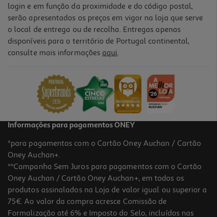
login e em função da proximidade e do código postal,
serão apresentados os preços em vigor na loja que serve
o local de entrega ou de recolha. Entregas apenas
disponíveis para o território de Portugal continental,
5.0
(2)
consulte mais informações
aqui
.
Galão Ucal Escuro 220ml
5.86 €/Lt
1,29 €
Informações para pagamentos ONEY
*para pagamentos com o Cartão Oney Auchan / Cartão
Oney Auchan+.
**Campanha Sem Juros para pagamentos com o Cartão
Oney Auchan / Cartão Oney Auchan+, em todos os
produtos assinalados na Loja de valor igual ou superior a
75€. Ao valor da compra acresce Comissão de
Formalização até 6% e Imposto do Selo, incluídos nas