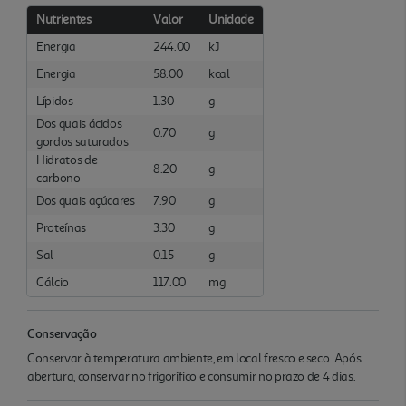
Nutrientes
Valor
Unidade
Energia
244.00
kJ
Energia
58.00
kcal
Lípidos
1.30
g
Dos quais ácidos
0.70
g
gordos saturados
Hidratos de
8.20
g
carbono
Dos quais açúcares
7.90
g
Proteínas
3.30
g
Sal
0.15
g
Cálcio
117.00
mg
Conservação
Conservar à temperatura ambiente, em local fresco e seco. Após
abertura, conservar no frigorífico e consumir no prazo de 4 dias.