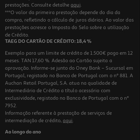
prestações. Consulte detalhe
aqui
.
Leite C/chocolate Ucal Ucalito 3x200ml
***O valor da primeira prestação depende do dia da
compra, refletindo o cálculo de juros diários. Ao valor das
prestações acresce o Imposto do Selo sobre a utilização
Indisponível online
de Crédito.
TAEG DO CARTÃO DE CRÉDITO: 18,4 %
Exemplo para um limite de crédito de 1.500€ pago em 12
meses. TAN 17,60 %. Adesão ao Cartão sujeita a
aprovação. Informe-se junto do Oney Bank – Sucursal em
Portugal, registado no Banco de Portugal com o nº 881. A
Auchan Retail Portugal, S.A. atua na qualidade de
Intermediário de Crédito a título acessório com
exclusividade, registado no Banco de Portugal com o nº
7952.
Informação referente à prestação de serviços de
5.0
(1)
intermediação de crédito,
aqui
.
Leite Mimosa Baunilha 4x200ml
Ao longo do ano
2.49 €/Lt