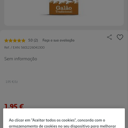
5.0
(2)
Faça a sua avaliação
Leu
2
Ref. / EAN:
5601226041300
avaliações.
Link
Sem informação
para
a
mesma
página.
1.95 €/Lt
1,95 €
Ao clicar em "Aceitar todos os cookies", concorda com o
Notas de preparação
armazenamento de cookies no seu dispositivo para melhorar