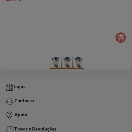
4.0
(4)
Galão Ucal Leite Com Café 3x200ml
Lojas
4.08 €/Lt
Contacto
2,45 €
Ajuda
Trocas e Devoluções