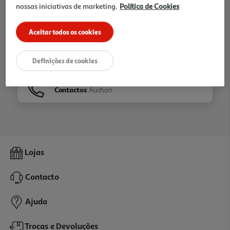
nossas iniciativas de marketing.
Política de Cookies
Ir para
Homepage
Aceitar todos os cookies
Veja os nossos
Folhetos
Definições de cookies
Contactos
Auchan
Lojas
Contacto
Ajuda
Trocas e Devoluções