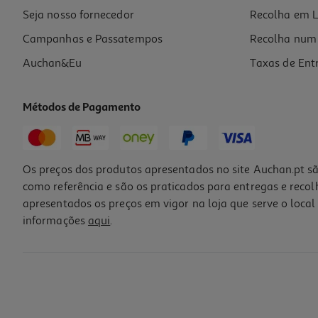
Promoção
Seja nosso fornecedor
Recolha em L
Campanhas e Passatempos
Recolha num 
Auchan&Eu
Taxas de Ent
Métodos de Pagamento
Os preços dos produtos apresentados no site Auchan.pt sã
como referência e são os praticados para entregas e reco
apresentados os preços em vigor na loja que serve o local 
informações
aqui
.
Cogumelos Secos City Aroma Shiitake 85g
54 €/Kg
4,59 €