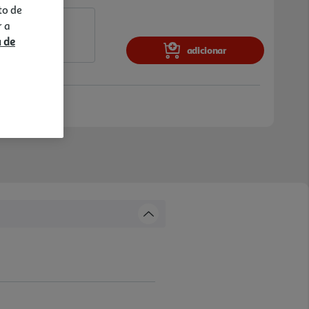
to de
r a
a de
adicionar