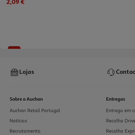
2,09 €
-30%
Lojas
Contac
Sobre a Auchan
Entregas
Auchan Retail Portugal
Entrega em c
Milho Bebe Jovem Tin Lung 425g
Notícias
Recolha Driv
3.98 €/Kg
Price reduced from
to
2,40 €
Recrutamento
Recolha Expr
1,69 €