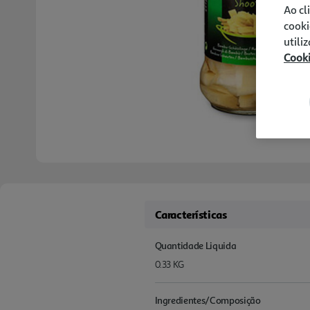
Ao cl
cooki
utili
Cook
Características
Quantidade Liquida
0.33 KG
Ingredientes/Composição