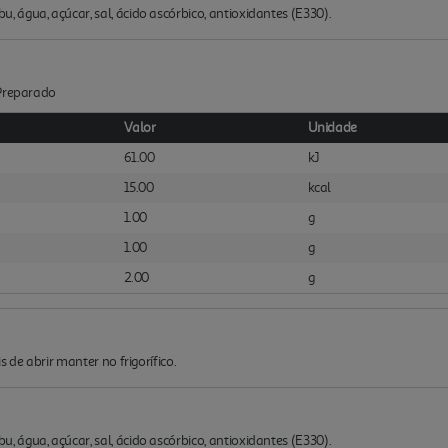
água, açúcar, sal, ácido ascórbico, antioxidantes (E330).
:Preparado
Valor
Unidade
61.00
kJ
15.00
kcal
1.00
g
1.00
g
2.00
g
 de abrir manter no frigorífico.
água, açúcar, sal, ácido ascórbico, antioxidantes (E330).