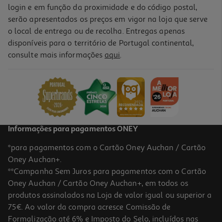
login e em função da proximidade e do código postal,
serão apresentados os preços em vigor na loja que serve
o local de entrega ou de recolha. Entregas apenas
disponíveis para o território de Portugal continental,
consulte mais informações
aqui
.
Informações para pagamentos ONEY
*para pagamentos com o Cartão Oney Auchan / Cartão
Oney Auchan+.
**Campanha Sem Juros para pagamentos com o Cartão
Oney Auchan / Cartão Oney Auchan+, em todos os
produtos assinalados na Loja de valor igual ou superior a
75€. Ao valor da compra acresce Comissão de
Formalização até 6% e Imposto do Selo, incluídos nas