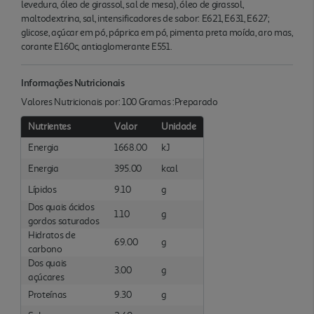
levedura, óleo de girassol, sal de mesa), óleo de girassol,
maltodextrina, sal, intensificadores de sabor: E621, E631, E627;
glicose, açúcar em pó, páprica em pó, pimenta preta moída, aro mas,
corante E160c, antiaglomerante E551.
Informações Nutricionais
Valores Nutricionais por: 100 Gramas :Preparado
Nutrientes
Valor
Unidade
Energia
1668.00
kJ
Energia
395.00
kcal
Lípidos
9.10
g
Dos quais ácidos
1.10
g
gordos saturados
Hidratos de
69.00
g
carbono
Dos quais
3.00
g
açúcares
Proteínas
9.30
g