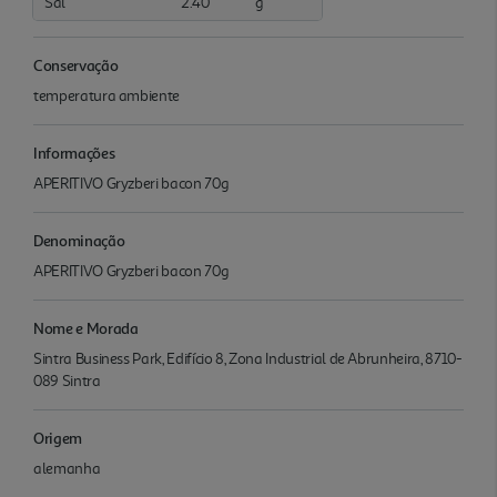
Sal
2.40
g
Conservação
temperatura ambiente
Informações
APERITIVO Gryzberi bacon 70g
Denominação
APERITIVO Gryzberi bacon 70g
Nome e Morada
Sintra Business Park, Edifício 8, Zona Industrial de Abrunheira, 8710-
089 Sintra
Origem
alemanha