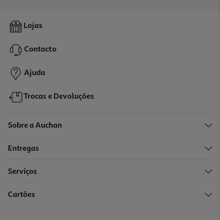
Barras Halvas Haitoglou Com Sabor Baunilha 40g
Lojas
27.25 €/Kg
Contacto
1,09 €
Ajuda
Trocas e Devoluções
Sobre a Auchan
Entregas
Serviços
Cartões
Bolacha Bisquit 33 Korovi Natas 180g
7.17 €/Kg