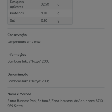
Dos quais
32.50
g
açúcares
Proteínas
9.10
g
Sal
0.30
g
Conservação
temperatura ambiente
Informações
Bombons lukas "Tuzya" 200g
Denominação
Bombons lukas "Tuzya" 200g
Nome e Morada
Sintra Business Park, Edifício 8, Zona Industrial de Abrunheira, 8710-
089 Sintra