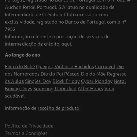
Auchan Retail Portugal, S.A. atua na qualidade de
Intermediário de Crédito a título acessório com
exclusividade, registado no Banco de Portugal com o nº
7952.
Informação referente à prestação de serviços de
intermediação de crédito,
aqui
.
Bombons Konti Romashka 200g
Ao longo do ano
14.95 €/Kg
Feira do Bebé
Queijos, Vinhos e Enchidos
Carnaval
Dia
2,99 €
dos Namorados
Dia do Pai
Páscoa
Dia da Mãe
Regresso
às Aulas
Singles' Day
Black Friday
Cyber Monday
Natal
Boxing Days
Samsung Unpacked
After Hours
Vida
saudável
Informação de
recolha de produto
.
Política de Privacidade
Termos e Condições