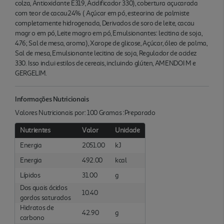
colza, Antioxidante E319, Acidificador 330), cobertura açucarada
com teor de cacau24% ( Açúcar em pó, estearina de palmiste
completamente hidrogenada, Derivados de soro de leite, cacau
magr o em pó, Leite magro em pó, Emulsionantes: lecitina de soja,
476; Sal de mesa, aroma), Xarope de glicose, Açúcar, óleo de palma,
Sal de mesa, Emulsionante lecitina de soja, Regulador de acidez
330. Isso inclui estilos de cereais, incluindo glúten, AMENDOI M e
GERGELIM.
Informações Nutricionais
Valores Nutricionais por: 100 Gramas :Preparado
Nutrientes
Valor
Unidade
Energia
2051.00
kJ
Energia
492.00
kcal
Lípidos
31.00
g
Dos quais ácidos
10.40
gordos saturados
Hidratos de
42.90
g
carbono