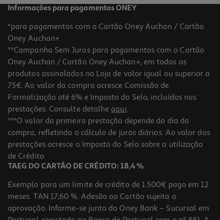
Informações para pagamentos ONEY
*para pagamentos com o Cartão Oney Auchan / Cartão
Oney Auchan+.
**Campanha Sem Juros para pagamentos com o Cartão
Oney Auchan / Cartão Oney Auchan+, em todos os
produtos assinalados na Loja de valor igual ou superior a
75€. Ao valor da compra acresce Comissão de
Formalização até 6% e Imposto do Selo, incluídos nas
prestações. Consulte detalhe
aqui
.
Rebuçados Roshen Barbaris 1kg
***O valor da primeira prestação depende do dia da
compra, refletindo o cálculo de juros diários. Ao valor das
8.99 €/Kg
prestações acresce o Imposto do Selo sobre a utilização
8,99 €
de Crédito.
TAEG DO CARTÃO DE CRÉDITO: 18,4 %
Exemplo para um limite de crédito de 1.500€ pago em 12
meses. TAN 17,60 %. Adesão ao Cartão sujeita a
aprovação. Informe-se junto do Oney Bank – Sucursal em
Portugal, registado no Banco de Portugal com o nº 881. A