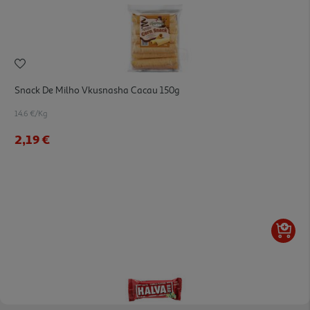
Snack De Milho Vkusnasha Cacau 150g
14.6 €/Kg
2,19 €