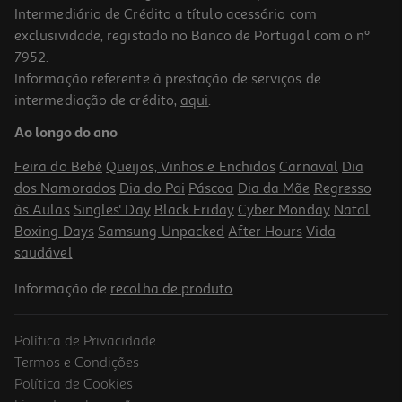
Intermediário de Crédito a título acessório com
exclusividade, registado no Banco de Portugal com o nº
7952.
Informação referente à prestação de serviços de
intermediação de crédito,
aqui
.
Massa Hosyaushka Domashnyaya 500g
Ao longo do ano
5.98 €/Kg
Feira do Bebé
Queijos, Vinhos e Enchidos
Carnaval
Dia
2,99 €
dos Namorados
Dia do Pai
Páscoa
Dia da Mãe
Regresso
às Aulas
Singles' Day
Black Friday
Cyber Monday
Natal
Boxing Days
Samsung Unpacked
After Hours
Vida
saudável
Informação de
recolha de produto
.
Política de Privacidade
Termos e Condições
Política de Cookies