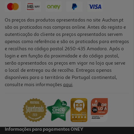
Os preços dos produtos apresentados no site Auchan.pt
são os praticados nas compras online. Antes do registo e
autenticação do cliente os preços apresentados servem
apenas como referência e são os praticados para entregas
e recolhas no código postal 2650-435 Amadora. Após o
login e em função da proximidade e do código postal,
serão apresentados os preços em vigor na loja que serve
o local de entrega ou de recolha. Entregas apenas
disponíveis para o território de Portugal continental,
4.5
(2)
consulte mais informações
aqui
.
Cevada Moída Hosyaushka Yachnevaya 900g
2.21 €/Kg
1,99 €
Informações para pagamentos ONEY