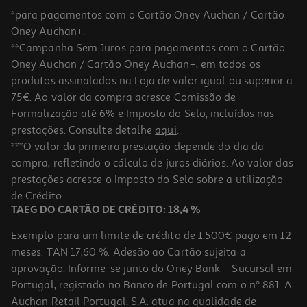
*para pagamentos com o Cartão Oney Auchan / Cartão
Oney Auchan+.
**Campanha Sem Juros para pagamentos com o Cartão
Oney Auchan / Cartão Oney Auchan+, em todos os
produtos assinalados na Loja de valor igual ou superior a
75€. Ao valor da compra acresce Comissão de
Formalização até 6% e Imposto do Selo, incluídos nas
prestações. Consulte detalhe
aqui
.
4.6
(10)
Trigo De Sarraceno Hosyaushka 900g
***O valor da primeira prestação depende do dia da
compra, refletindo o cálculo de juros diários. Ao valor das
3.99 €/Kg
prestações acresce o Imposto do Selo sobre a utilização
3,59 €
de Crédito.
TAEG DO CARTÃO DE CRÉDITO: 18,4 %
Exemplo para um limite de crédito de 1.500€ pago em 12
meses. TAN 17,60 %. Adesão ao Cartão sujeita a
aprovação. Informe-se junto do Oney Bank – Sucursal em
Portugal, registado no Banco de Portugal com o nº 881. A
Auchan Retail Portugal, S.A. atua na qualidade de