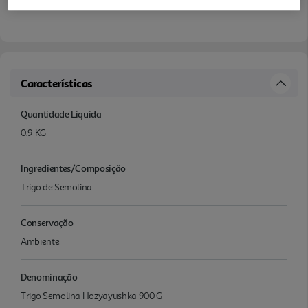
Características
Quantidade Liquida
0.9 KG
Ingredientes/Composição
Trigo de Semolina
Conservação
Ambiente
Denominação
Trigo Semolina Hozyayushka 900 G