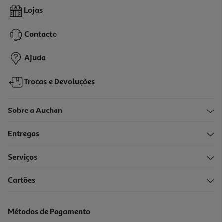
5.0
(3)
Cevada Hosyaushka Perlovaya 900g
Lojas
2.21 €/Kg
Contacto
1,99 €
Ajuda
Trocas e Devoluções
Sobre a Auchan
Entregas
Serviços
Cartões
Farinha De Milho Hosyaushka Grosso 900g
2.66 €/Kg
Métodos de Pagamento
2,39 €