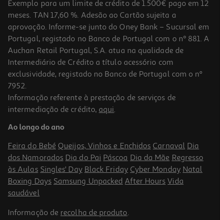
Exemplo para um limite de crédito de 1.500€ pago em 12
meses. TAN 17,60 %. Adesão ao Cartão sujeita a
aprovação. Informe-se junto do Oney Bank – Sucursal em
Portugal, registado no Banco de Portugal com o nº 881. A
Auchan Retail Portugal, S.A. atua na qualidade de
Intermediário de Crédito a título acessório com
exclusividade, registado no Banco de Portugal com o nº
7952.
Informação referente à prestação de serviços de
intermediação de crédito,
aqui
.
Ao longo do ano
Feira do Bebé
Queijos, Vinhos e Enchidos
Carnaval
Dia
dos Namorados
Dia do Pai
Páscoa
Dia da Mãe
Regresso
às Aulas
Singles' Day
Black Friday
Cyber Monday
Natal
Boxing Days
Samsung Unpacked
After Hours
Vida
saudável
Informação de
recolha de produto
.