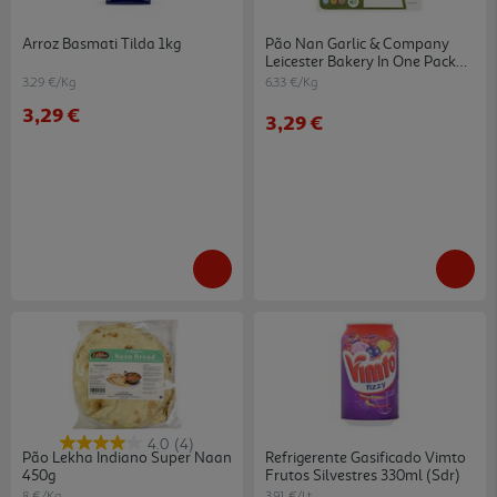
Arroz Basmati Tilda 1kg
Pão Nan Garlic & Company
Leicester Bakery In One Pack
4un
3.29 €/Kg
6.33 €/Kg
3,29 €
3,29 €
4.0
(4)
Pão Lekha Indiano Super Naan
Refrigerente Gasificado Vimto
450g
Frutos Silvestres 330ml (sdr)
8 €/Kg
3.91 €/Lt