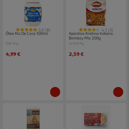
5.0
(8)
4.3
(3)
Óleo Ktc De Coco 500ml
Aperitivo Krishna Indiano
Bombay Mix 200g
9.98 €/Lt
12.95 €/Kg
4,99 €
2,59 €