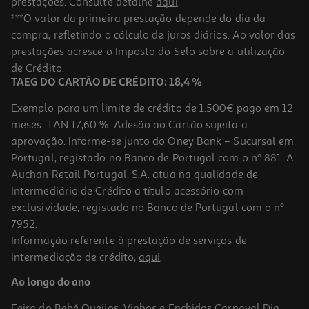
prestações. Consulte detalhe
aqui
.
***O valor da primeira prestação depende do dia da
compra, refletindo o cálculo de juros diários. Ao valor das
prestações acresce o Imposto do Selo sobre a utilização
de Crédito.
TAEG DO CARTÃO DE CRÉDITO: 18,4 %
Exemplo para um limite de crédito de 1.500€ pago em 12
meses. TAN 17,60 %. Adesão ao Cartão sujeita a
aprovação. Informe-se junto do Oney Bank – Sucursal em
Portugal, registado no Banco de Portugal com o nº 881. A
Auchan Retail Portugal, S.A. atua na qualidade de
Intermediário de Crédito a título acessório com
exclusividade, registado no Banco de Portugal com o nº
7952.
Informação referente à prestação de serviços de
intermediação de crédito,
aqui
.
Ao longo do ano
Feira do Bebé
Queijos, Vinhos e Enchidos
Carnaval
Dia