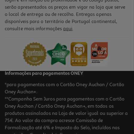
login e em função da proximidade e do código postal,
serão apresentados os preços em vigor na loja que serve
o local de entrega ou de recolha. Entregas apenas
disponíveis para o território de Portugal continental,
consulte mais informações
aqui
.
Informações para pagamentos ONEY
*para pagamentos com o Cartão Oney Auchan / Cartão
Oney Auchan+.
**Campanha Sem Juros para pagamentos com o Cartão
Oney Auchan / Cartão Oney Auchan+, em todos os
produtos assinalados na Loja de valor igual ou superior a
75€. Ao valor da compra acresce Comissão de
Formalização até 6% e Imposto do Selo, incluídos nas