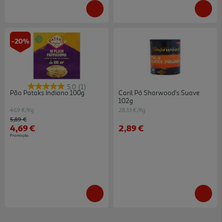
-20%
5.0
(1)
Pão Pataks Indiano 100g
Caril Pó Sharwood's Suave
102g
46.9 €/Kg
28.33 €/Kg
Price reduced from
to
5,89 €
4,69 €
2,89 €
Promoção