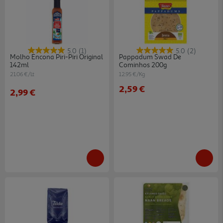
5.0
(1)
5.0
(2)
Molho Encona Piri-Piri Original
Pappadum Swad De
142ml
Cominhos 200g
21.06 €/Lt
12.95 €/Kg
2,59 €
2,99 €