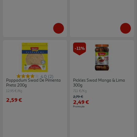
-11%
4.0
(2)
Pappadum Swad De Pimenta
Pickles Swad Manga & Lima
Preta 200g
300g
12.95 €/Kg
7.11 €/Kg
Price reduced from
to
2,79 €
2,59 €
2,49 €
Promoção