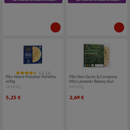
4.5
(2)
Pão Heera Malabar Paratha
Pão Nan Garlic & Company
400g
Mini Leicester Bakery 6un
13.13 €/Kg
8.97 €/Kg
5,25 €
2,69 €