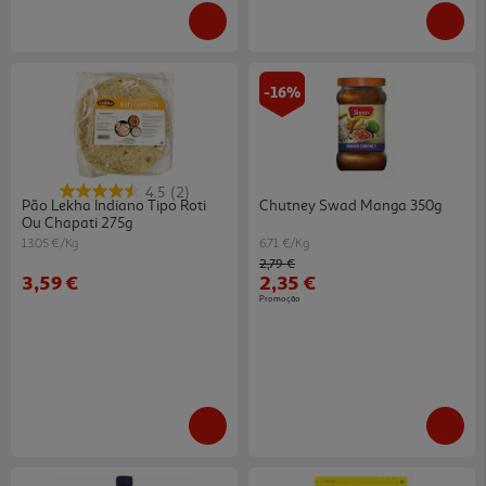
-16%
4.5
(2)
Pão Lekha Indiano Tipo Roti
Chutney Swad Manga 350g
Ou Chapati 275g
13.05 €/Kg
6.71 €/Kg
Price reduced from
to
2,79 €
3,59 €
2,35 €
Promoção