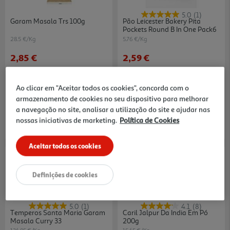
5.0
(1)
Garam Masala Trs 100g
Pão Leicester Bakery Pita
Pockets Round B In One Pack6
28.5 €/Kg
5.76 €/Kg
2,85 €
2,59 €
Ao clicar em "Aceitar todos os cookies", concorda com o
armazenamento de cookies no seu dispositivo para melhorar
a navegação no site, analisar a utilização do site e ajudar nas
nossas iniciativas de marketing.
Política de Cookies
Aceitar todos os cookies
Definições de cookies
5.0
(1)
4.1
(8)
Temperos Santa Maria Garam
Caril Jalpur Da India Em Pó
Masala Curry 33
200g