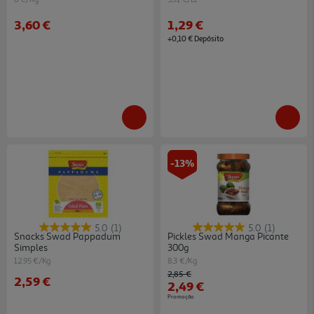
3,60 €
1,29 €
+0,10 € Depósito
-13%
5.0
(1)
5.0
(1)
Snacks Swad Pappadum
Pickles Swad Manga Picante
Simples
300g
12.95 €/Kg
8.3 €/Kg
Price reduced from
to
2,85 €
2,59 €
2,49 €
Promoção