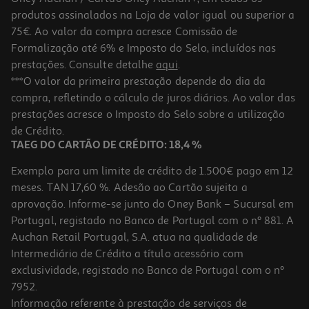
produtos assinalados na Loja de valor igual ou superior a
75€. Ao valor da compra acresce Comissão de
Formalização até 6% e Imposto do Selo, incluídos nas
prestações. Consulte detalhe
aqui
.
Spray Repelente Me Gusta Caes E Gatos 500ml
***O valor da primeira prestação depende do dia da
compra, refletindo o cálculo de juros diários. Ao valor das
15.3 €/Lt
prestações acresce o Imposto do Selo sobre a utilização
7,65 €
de Crédito.
TAEG DO CARTÃO DE CRÉDITO: 18,4 %
Exemplo para um limite de crédito de 1.500€ pago em 12
meses. TAN 17,60 %. Adesão ao Cartão sujeita a
aprovação. Informe-se junto do Oney Bank – Sucursal em
Portugal, registado no Banco de Portugal com o nº 881. A
Auchan Retail Portugal, S.A. atua na qualidade de
Intermediário de Crédito a título acessório com
exclusividade, registado no Banco de Portugal com o nº
7952.
Informação referente à prestação de serviços de