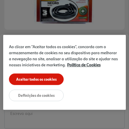
Faça a sua avaliação
Ao clicar em "Aceitar todos os cookies", concorda com o
Ref. / EAN:
8421341202502
armazenamento de cookies no seu dispositivo para melhorar
a navegação no site, analisar a utilização do site e ajudar nas
6.49 €/un
nossas iniciativas de marketing.
Política de Cookies
Aceitar todos os cookies
6,49 €
Definições de cookies
Notas de preparação