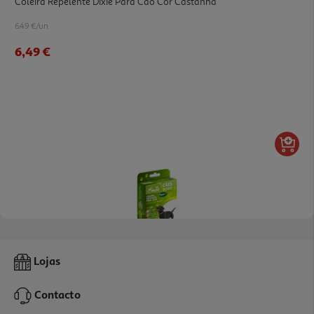
Coleira Repelente Dixie Para Cão Cor Castanha
6.49 €/un
6,49 €
Coleira Repelente Cão Pilou Verde 60cm
Lojas
11.59 €/un
Contacto
11,59 €