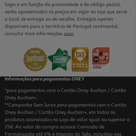
login e em função da proximidade e do código postal,
serão apresentados os preços em vigor na loja que serve
o local de entrega ou de recolha. Entregas apenas
disponíveis para o território de Portugal continental,
consulte mais informações
aqui
.
Informações para pagamentos ONEY
*para pagamentos com o Cartão Oney Auchan / Cartão
Oney Auchan+.
**Campanha Sem Juros para pagamentos com o Cartão
Oney Auchan / Cartão Oney Auchan+, em todos os
produtos assinalados na Loja de valor igual ou superior a
75€. Ao valor da compra acresce Comissão de
Formalização até 6% e Imposto do Selo, incluídos nas