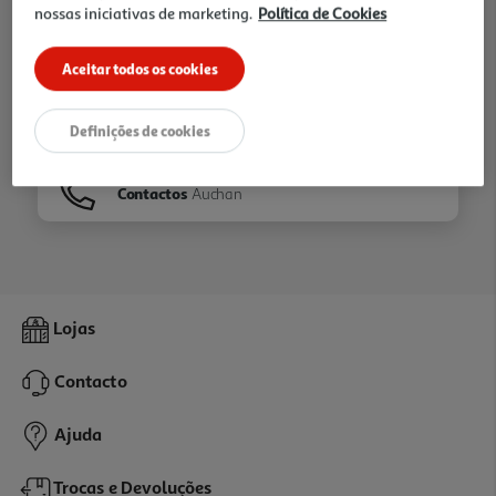
nossas iniciativas de marketing.
Política de Cookies
Ir para
Homepage
Aceitar todos os cookies
Veja os nossos
Folhetos
Definições de cookies
Contactos
Auchan
Lojas
Contacto
Ajuda
Trocas e Devoluções