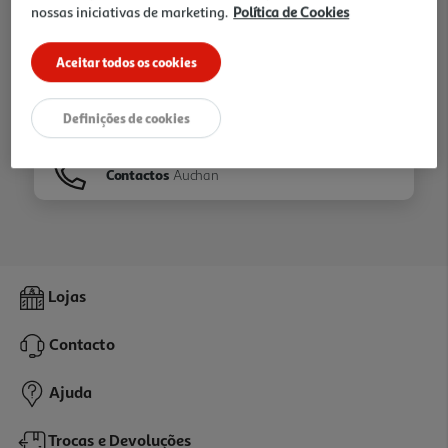
nossas iniciativas de marketing.
Política de Cookies
Ir para
Homepage
Aceitar todos os cookies
Veja os nossos
Folhetos
Definições de cookies
Contactos
Auchan
Lojas
Contacto
Ajuda
Trocas e Devoluções