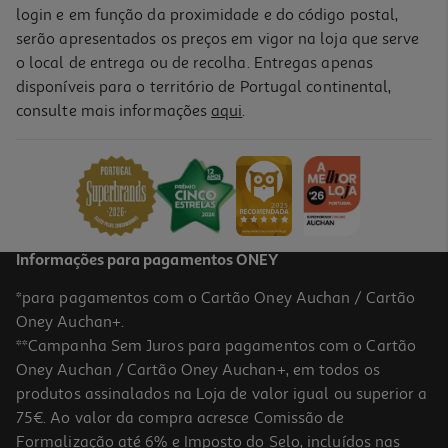
login e em função da proximidade e do código postal,
serão apresentados os preços em vigor na loja que serve
o local de entrega ou de recolha. Entregas apenas
disponíveis para o território de Portugal continental,
consulte mais informações
aqui
.
Informações para pagamentos ONEY
*para pagamentos com o Cartão Oney Auchan / Cartão
Oney Auchan+.
**Campanha Sem Juros para pagamentos com o Cartão
Oney Auchan / Cartão Oney Auchan+, em todos os
produtos assinalados na Loja de valor igual ou superior a
75€. Ao valor da compra acresce Comissão de
Formalização até 6% e Imposto do Selo, incluídos nas