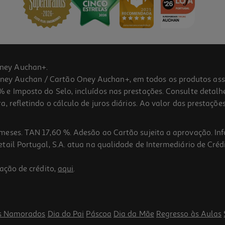
ney Auchan+.
 Auchan / Cartão Oney Auchan+, em todos os produtos assina
 e Imposto do Selo, incluídos nas prestações. Consulte detal
 refletindo o cálculo de juros diários. Ao valor das prestações
meses. TAN 17,60 %. Adesão ao Cartão sujeita a aprovação. In
ail Portugal, S.A. atua na qualidade de Intermediário de Crédi
ação de crédito,
aqui
.
s Namorados
Dia do Pai
Páscoa
Dia da Mãe
Regresso às Aulas