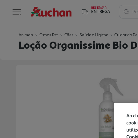
RESERVAR
ENTREGA
Pe
Animais
O meu Pet
Cães
Saúde e Higiene
Cuidar do Pe
Loção Organissime Bio 
Ao cl
cooki
utili
Cook