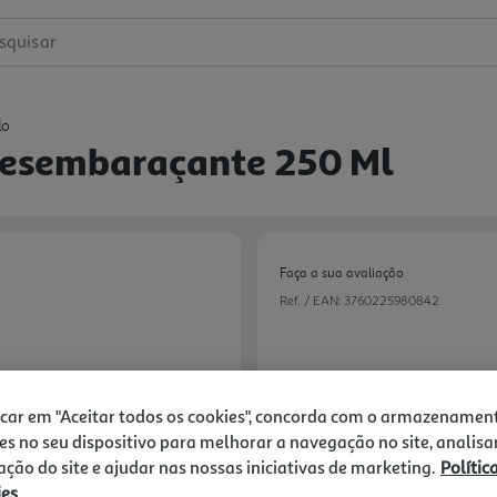
squisar
lo
Desembaraçante 250 Ml
Faça a sua avaliação
Ref. / EAN:
3760225980842
13,90 €
icar em "Aceitar todos os cookies", concorda com o armazenamen
es no seu dispositivo para melhorar a navegação no site, analisa
+10% DESC. IMEDIA
zação do site e ajudar nas nossas iniciativas de marketing.
Polític
10% de desconto imed
ies
marcas especialistas 