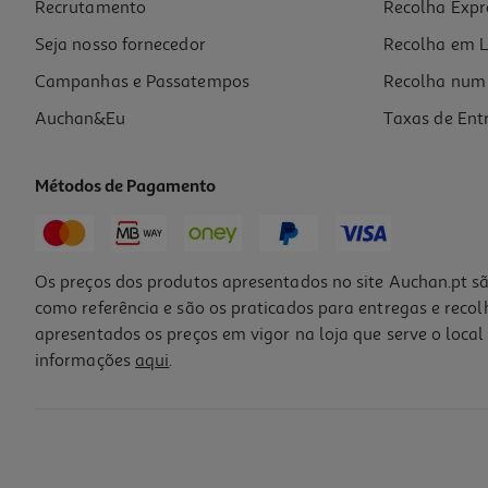
Recrutamento
Recolha Expr
11,90 €
Seja nosso fornecedor
Recolha em L
Campanhas e Passatempos
Recolha num 
Auchan&Eu
Taxas de Ent
Métodos de Pagamento
Os preços dos produtos apresentados no site Auchan.pt sã
como referência e são os praticados para entregas e reco
apresentados os preços em vigor na loja que serve o local 
informações
aqui
.
Champô Cão Héry Pelos Brancos 250 Ml
5.35 €/un
5,35 €