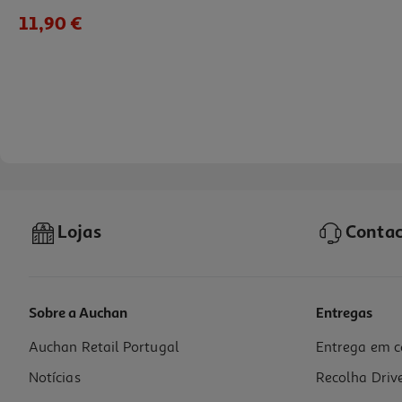
11,90 €
Lojas
Contac
Sobre a Auchan
Entregas
Auchan Retail Portugal
Entrega em c
Champô Cão Organissime Bio Pelo Branco 250 Ml
Notícias
Recolha Driv
47.6 €/Lt