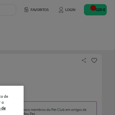
FAVORITOS
LOGIN
0,00 €
to de
r a
TO PET CLUB
a de
iato exclusivo para membros do Pet Club em artigos de
da categoria O Meu Pet.