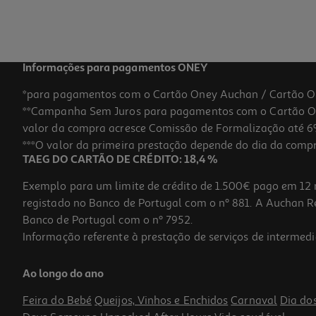
Informações para pagamentos ONEY
*para pagamentos com o Cartão Oney Auchan / Cartão O
**Campanha Sem Juros para pagamentos com o Cartão Oney
valor da compra acresce Comissão de Formalização até 6%
***O valor da primeira prestação depende do dia da compra,
TAEG DO CARTÃO DE CRÉDITO: 18,4 %
Exemplo para um limite de crédito de 1.500€ pago em 12 
registado no Banco de Portugal com o nº 881. A Auchan Ret
Banco de Portugal com o nº 7952.
Informação referente à prestação de serviços de intermedi
Escova Para Cão E Gato Cardadeira Héry Tamanho L
Ao longo do ano
9 €/un
Feira do Bebé
Queijos, Vinhos e Enchidos
Carnaval
Dia do
9,00 €