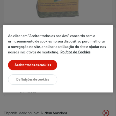
Ao clicar em "Aceitar todos os cookies", concorda com o
Faça a sua avaliação
armazenamento de cookies no seu dispositivo para melhorar
Ref. / EAN:
8714402001108
a navegação no site, analisar a utilização do site e ajudar nas
nossas iniciativas de marketing.
Política de Cookies
7,15 €
Aceitar todos os cookies
+10% DESC. IMEDIATO PET CLUB
Definições de cookies
10% de desconto imediato exclusivo para membros do
Pet Club em artigos de marcas especialistas da categoria
O Meu Pet.
Disponibilidade na loja:
Auchan Amadora