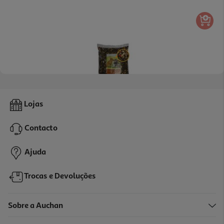
4.0
(1)
Granulado Para Coelhos Lucpet 1.5kg
Lojas
2.49 €/un
Contacto
2,49 €
Ajuda
Trocas e Devoluções
Sobre a Auchan