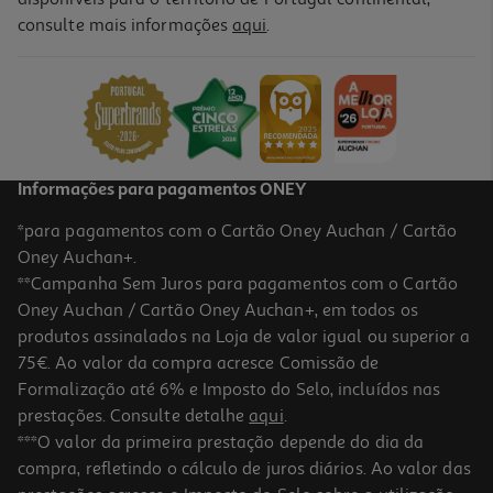
consulte mais informações
aqui
.
Feno Da Montanha Camomila 500g
13.7 €/Lt
6,85 €
Informações para pagamentos ONEY
*para pagamentos com o Cartão Oney Auchan / Cartão
Oney Auchan+.
**Campanha Sem Juros para pagamentos com o Cartão
Oney Auchan / Cartão Oney Auchan+, em todos os
produtos assinalados na Loja de valor igual ou superior a
75€. Ao valor da compra acresce Comissão de
Formalização até 6% e Imposto do Selo, incluídos nas
prestações. Consulte detalhe
aqui
.
5.0
(1)
Feno Timóteo Versele Laga Verde E Brilhante 1kg
***O valor da primeira prestação depende do dia da
compra, refletindo o cálculo de juros diários. Ao valor das
16.94 €/Kg