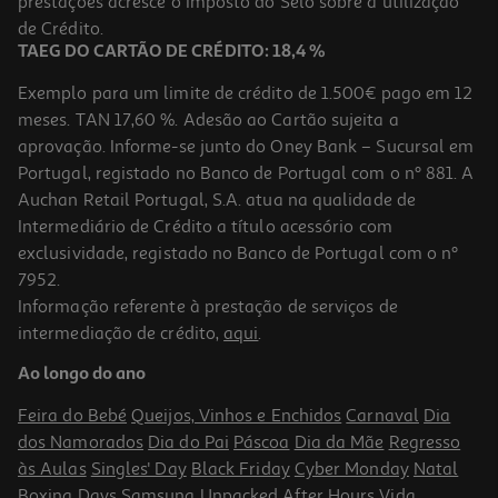
prestações acresce o Imposto do Selo sobre a utilização
16,94 €
de Crédito.
TAEG DO CARTÃO DE CRÉDITO: 18,4 %
Exemplo para um limite de crédito de 1.500€ pago em 12
meses. TAN 17,60 %. Adesão ao Cartão sujeita a
aprovação. Informe-se junto do Oney Bank – Sucursal em
Portugal, registado no Banco de Portugal com o nº 881. A
Auchan Retail Portugal, S.A. atua na qualidade de
Intermediário de Crédito a título acessório com
exclusividade, registado no Banco de Portugal com o nº
7952.
Informação referente à prestação de serviços de
intermediação de crédito,
aqui
.
Feno Timóteo Versele Laga Com Beterraba E Tomate 500g
Ao longo do ano
24.98 €/Kg
Feira do Bebé
Queijos, Vinhos e Enchidos
Carnaval
Dia
12,49 €
dos Namorados
Dia do Pai
Páscoa
Dia da Mãe
Regresso
às Aulas
Singles' Day
Black Friday
Cyber Monday
Natal
Boxing Days
Samsung Unpacked
After Hours
Vida