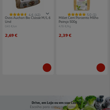
4.6
(41)
5.0
(1)
Ovos Auchan Bio Classe M/l 6
Millet Cem Porcento Milho
Und
Painço 500g
0.45 €/un
4.78 €/Kg
2,69 €
2,39 €
Drive, em Loja ou em sua Casa
Escolha para começar a comprar