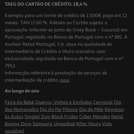
TAEG DO CARTÃO DE CRÉDITO: 18,4 %
Exemplo para um limite de crédito de 1.500€ pago em 12
meses. TAN 17,60 %. Adesão ao Cartão sujeita a
aprovação. Informe-se junto do Oney Bank – Sucursal em
Portugal, registado no Banco de Portugal com o nº 881. A
Auchan Retail Portugal, S.A. atua na qualidade de
Intermediário de Crédito a título acessório com
exclusividade, registado no Banco de Portugal com o nº
7952.
Informação referente à prestação de serviços de
intermediação de crédito,
aqui
.
Ao longo do ano
Feira do Bebé
Queijos, Vinhos e Enchidos
Carnaval
Dia
dos Namorados
Dia do Pai
Páscoa
Dia da Mãe
Regresso
às Aulas
Singles' Day
Black Friday
Cyber Monday
Natal
Boxing Days
Samsung Unpacked
After Hours
Vida
saudável