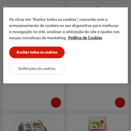
Ao clicar em "Aceitar todos os cookies", concorda com o
armazenamento de cookies no seu dispositivo para melhorar
a navegação no site, analisar a utilização do site e ajudar nas
nossas iniciativas de marketing.
Política de Cookies
4.2
(137)
4.7
(45)
Cebola Kg
Azeite Moura Dop Virgem
Extra Auchan Amp Cob 750 Ml
Aceitar todos os cookies
0.22 €/un
9.32 €/Lt
0,89 €
/Kg
6,99 €
Definições de cookies