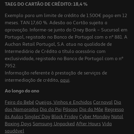
TAEG DO CARTÃO DE CRÉDITO: 18,4 %
Exemplo para um limite de crédito de 1.500€ pago em 12
meses. TAN 17,60 %. Adesão ao Cartão sujeita a
aprovação. Informe-se junto do Oney Bank – Sucursal em
Portugal, registado no Banco de Portugal com o nº 881. A
Auchan Retail Portugal, S.A. atua na qualidade de
Intermediário de Crédito a título acessório com
exclusividade, registado no Banco de Portugal com o nº
7952.
Informação referente à prestação de serviços de
intermediação de crédito,
aqui
.
Ao longo do ano
Feira do Bebé
Queijos, Vinhos e Enchidos
Carnaval
Dia
dos Namorados
Dia do Pai
Páscoa
Dia da Mãe
Regresso
às Aulas
Singles' Day
Black Friday
Cyber Monday
Natal
Boxing Days
Samsung Unpacked
After Hours
Vida
saudável