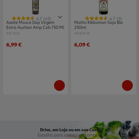
4.7
(45)
4.7
(3)
Azeite Moura Dop Virgem
Molho Kikkoman Soja Bio
Extra Auchan Amp Cob 750 Ml
250ml
9.32 €/Lt
24.36 €/Lt
6,99 €
6,09 €
Drive, em Loja ou em sua Casa
Escolha para começar a comprar