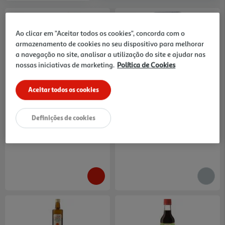
Ao clicar em "Aceitar todos os cookies", concorda com o
armazenamento de cookies no seu dispositivo para melhorar
a navegação no site, analisar a utilização do site e ajudar nas
nossas iniciativas de marketing.
Política de Cookies
4.5
(89)
5.0
(7)
Cebola Kg Produto Local
Gengibre Bio 300g
Aceitar todos os cookies
0.18 €/un
8.63 €/Kg
0,89 €
/Kg
2,59 €
Definições de cookies
Indisponível online