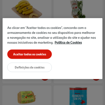
4.3
(103)
4.6
(59)
Ao clicar em "Aceitar todos os cookies", concorda com o
Banana Da Madeira Kg
Espinafres Auchan 300g
armazenamento de cookies no seu dispositivo para melhorar
0.38 €/un
6.63 €/Kg
a navegação no site, analisar a utilização do site e ajudar nas
nossas iniciativas de marketing.
Política de Cookies
3,19 €
/Kg
1,99 €
Aceitar todos os cookies
Definições de cookies