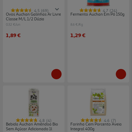
4.5
(69)
4.7
(24)
Ovos Auchan Galinhas Ar Livre
Fermento Auchan Em Pó 150g
Classe M/l 1/2 Dúzia
0.32 €/un
8.6 €/Kg
1,89 €
1,29 €
4.8
(4)
4.6
(7)
Bebida Auchan Amêndoa Bio
Farinha Cem Porcento Aveia
Sem Açúcar Adicionado 1l
Integral 400g