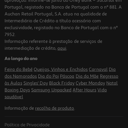
aprovação. Informe-se junto do Oney Bank – Sucursal em
Portugal, registado no Banco de Portugal com o nº 881. A
Auchan Retail Portugal, S.A. atua na qualidade de
Intermediário de Crédito a título acessório com
exclusividade, registado no Banco de Portugal com o nº
7952.
Informação referente à prestação de serviços de
intermediação de crédito,
aqui
.
Ao longo do ano
Feira do Bebé
Queijos, Vinhos e Enchidos
Carnaval
Dia
dos Namorados
Dia do Pai
Páscoa
Dia da Mãe
Regresso
às Aulas
Singles' Day
Black Friday
Cyber Monday
Natal
Boxing Days
Samsung Unpacked
After Hours
Vida
saudável
Informação de
recolha de produto
.
Política de Privacidade