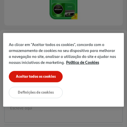
Faça a sua avaliação
Ao clicar em "Aceitar todos os cookies", concorda com o
Ref. / EAN:
5908241631166
armazenamento de cookies no seu dispositivo para melhorar
a navegação no site, analisar a utilização do site e ajudar nas
3.49 €/un
nossas iniciativas de marketing.
Política de Cookies
Aceitar todos os cookies
3,49 €
Definições de cookies
Notas de preparação