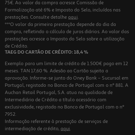
75€. Ao valor da compra acresce Comissão de
Formalização até 6% e Imposto do Selo, incluídos nas
prestações. Consulte detalhe
aqui
.
Ambientador Automóvel Belair Aqua Splash
***O valor da primeira prestação depende do dia da
compra, refletindo o cálculo de juros diários. Ao valor das
4.99 €/un
prestações acresce o Imposto do Selo sobre a utilização
4,99 €
de Crédito.
TAEG DO CARTÃO DE CRÉDITO: 18,4 %
Exemplo para um limite de crédito de 1.500€ pago em 12
meses. TAN 17,60 %. Adesão ao Cartão sujeita a
aprovação. Informe-se junto do Oney Bank – Sucursal em
Portugal, registado no Banco de Portugal com o nº 881. A
Auchan Retail Portugal, S.A. atua na qualidade de
Intermediário de Crédito a título acessório com
exclusividade, registado no Banco de Portugal com o nº
7952.
Informação referente à prestação de serviços de
intermediação de crédito,
aqui
.
Ambientador Automóvel Loop Aroma Car Gel Aqua