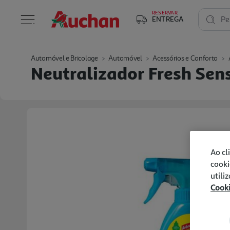
RESERVAR
ENTREGA
Pe
Automóvel e Bricolage
Automóvel
Acessórios e Conforto
Neutralizador Fresh Sen
Ao cl
cooki
utili
Cook