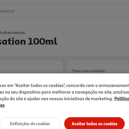
squisar
Ambientadores
sation 100ml
Faça a sua avaliação
Ref. / EAN:
8001365091001
icar em "Aceitar todos os cookies", concorda com o armazenamen
41.9 €/Lt
es no seu dispositivo para melhorar a navegação no site, analisa
zação do site e ajudar nas nossas iniciativas de marketing.
Polític
ies
4,19 €
Definições de cookies
Aceitar todos os cookies
Notas de preparação