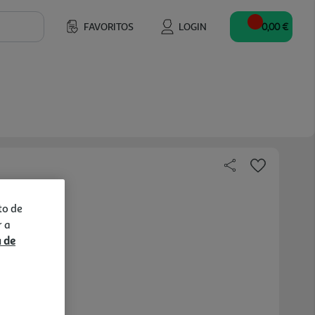
FAVORITOS
LOGIN
0,00 €
to de
r a
a de