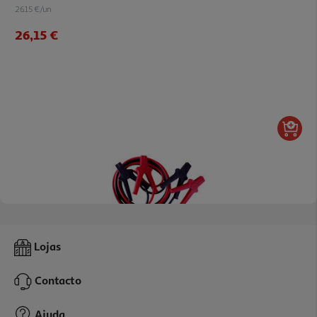
26.15 €/un
26,15 €
Cabo De Bateria Auchan 25mm2 3.5m 350a Pack 2 Unidades
Lojas
23.85 €/un
Contacto
23,85 €
Ajuda