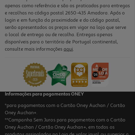
apenas como referência e são os praticados para entregas
e recolhas no código postal 2650-435 Amadora. Após o
login e em função da proximidade e do código postal,
serão apresentados os preços em vigor na loja que serve
o local de entrega ou de recolha. Entregas apenas
disponíveis para o território de Portugal continental,
consulte mais informações
aqui
.
Carregador De Bateria Auchan Smart 4a Max
32.49 €/un
32,49 €
Informações para pagamentos ONEY
*para pagamentos com o Cartão Oney Auchan / Cartão
Oney Auchan+.
**Campanha Sem Juros para pagamentos com o Cartão
Oney Auchan / Cartão Oney Auchan+, em todos os
produtos assinalados na Loja de valor igual ou superior a