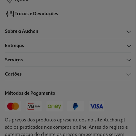
Trocas e Devoluções
Sobre a Auchan
Entregas
-20%
Serviços
Cartões
Carregador De Bateria Auchan 8a Max 12v
39.99 €/un
Métodos de Pagamento
Price reduced from
to
49,99 €
39,99 €
Promoção
Os preços dos produtos apresentados no site Auchan.pt
são os praticados nas compras online. Antes do registo e
autenticação do cliente os preços apresentados servem