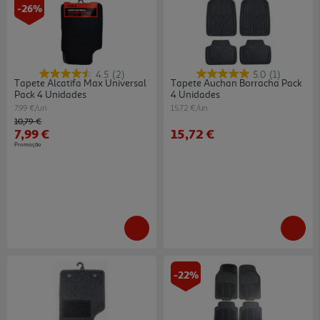
-26%
4.5
(2)
5.0
(1)
Tapete Alcatifa Max Universal
Tapete Auchan Borracha Pack
Pack 4 Unidades
4 Unidades
7.99 €/un
15.72 €/un
Price reduced from
to
10,79 €
7,99 €
15,72 €
Promoção
-22%