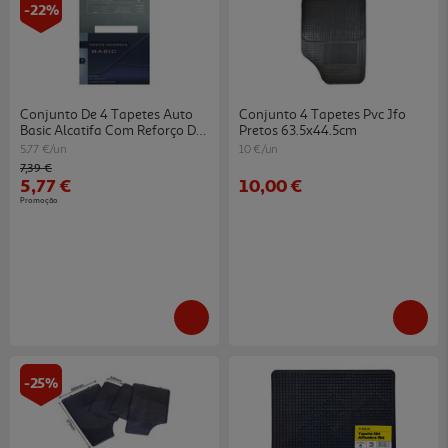
-22%
Conjunto De 4 Tapetes Auto
Conjunto 4 Tapetes Pvc Jfo
Basic Alcatifa Com Reforço De
Pretos 63.5x44.5cm
Pés
5.77 €/un
10 €/un
Price reduced from
to
7,39 €
5,77 €
10,00 €
Promoção
-25%