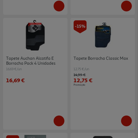
-15%
Tapete Auchan Alcatifa E
Tapete Borracha Classic Max
Borracha Pack 4 Unidades
16.69 €/un
12.75 €/un
Price reduced from
to
14,99 €
16,69 €
12,75 €
Promoção