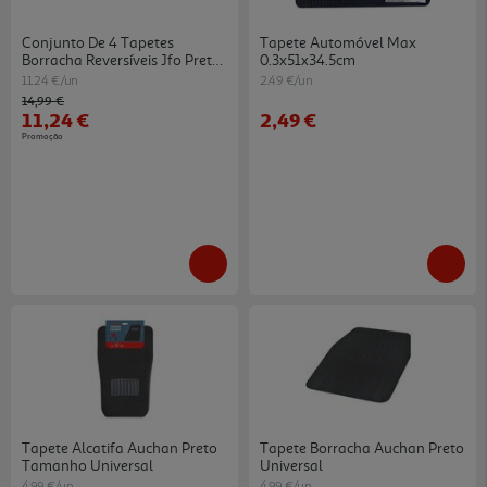
Conjunto De 4 Tapetes
Tapete Automóvel Max
Borracha Reversíveis Jfo Preto
0.3x51x34.5cm
2x(67x46cm) + 2x(46x33cm)
11.24 €/un
2.49 €/un
Price reduced from
to
14,99 €
11,24 €
2,49 €
Promoção
Tapete Alcatifa Auchan Preto
Tapete Borracha Auchan Preto
Tamanho Universal
Universal
4.99 €/un
4.99 €/un