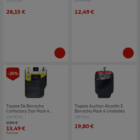
28.15 €/un
12.49 €/un
28,15 €
12,49 €
-25%
Tapete De Borracha
Tapete Auchan Alcatifa E
Carfactory Star Pack 4
Borracha Pack 4 Unidades
Unidades
13.49 €/un
19.8 €/un
Price reduced from
to
17,99 €
19,80 €
13,49 €
Promoção