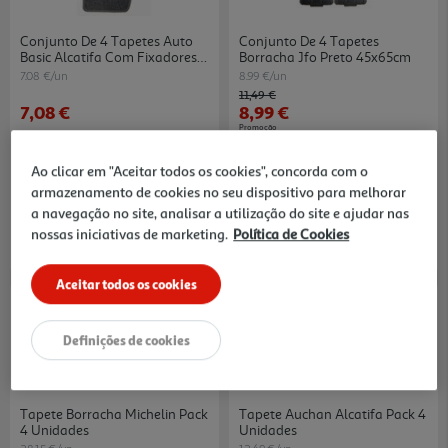
Conjunto De 4 Tapetes Auto
Conjunto De 4 Tapetes
Basic Alcatifa Com Fixadores E
Borracha Jfo Preto 45x65cm
Reforço De Pés
7.08 €/un
8.99 €/un
Price reduced from
to
11,49 €
7,08 €
8,99 €
Promoção
Ao clicar em "Aceitar todos os cookies", concorda com o
armazenamento de cookies no seu dispositivo para melhorar
a navegação no site, analisar a utilização do site e ajudar nas
nossas iniciativas de marketing.
Política de Cookies
Aceitar todos os cookies
Definições de cookies
Tapete Borracha Michelin Pack
Tapete Auchan Alcatifa Pack 4
4 Unidades
Unidades