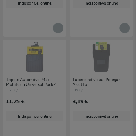
Indisponível online
Indisponível online
Tapete Automóvel Max
Tapete Individual Polegar
Multiform Universal Pack 4
Alcatifa
Unidades
11.25 €/un
3.19 €/un
11,25 €
3,19 €
Indisponível online
Indisponível online