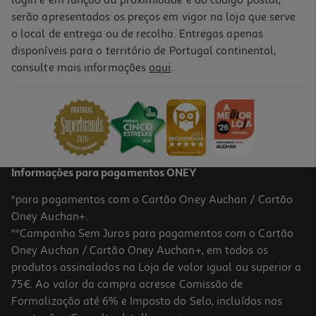
login e em função da proximidade e do código postal,
serão apresentados os preços em vigor na loja que serve
o local de entrega ou de recolha. Entregas apenas
disponíveis para o território de Portugal continental,
consulte mais informações
aqui
.
Informações para pagamentos ONEY
*para pagamentos com o Cartão Oney Auchan / Cartão
Oney Auchan+.
**Campanha Sem Juros para pagamentos com o Cartão
Oney Auchan / Cartão Oney Auchan+, em todos os
produtos assinalados na Loja de valor igual ou superior a
75€. Ao valor da compra acresce Comissão de
Formalização até 6% e Imposto do Selo, incluídos nas