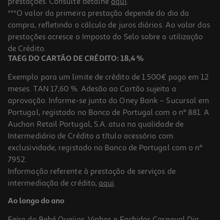
prestações. Consulte detalhe
aqui
.
***O valor da primeira prestação depende do dia da
compra, refletindo o cálculo de juros diários. Ao valor das
prestações acresce o Imposto do Selo sobre a utilização
de Crédito.
TAEG DO CARTÃO DE CRÉDITO: 18,4 %
Exemplo para um limite de crédito de 1.500€ pago em 12
meses. TAN 17,60 %. Adesão ao Cartão sujeita a
aprovação. Informe-se junto do Oney Bank – Sucursal em
Portugal, registado no Banco de Portugal com o nº 881. A
Auchan Retail Portugal, S.A. atua na qualidade de
Intermediário de Crédito a título acessório com
exclusividade, registado no Banco de Portugal com o nº
7952.
Informação referente à prestação de serviços de
intermediação de crédito,
aqui
.
Ao longo do ano
Feira do Bebé
Queijos, Vinhos e Enchidos
Carnaval
Dia