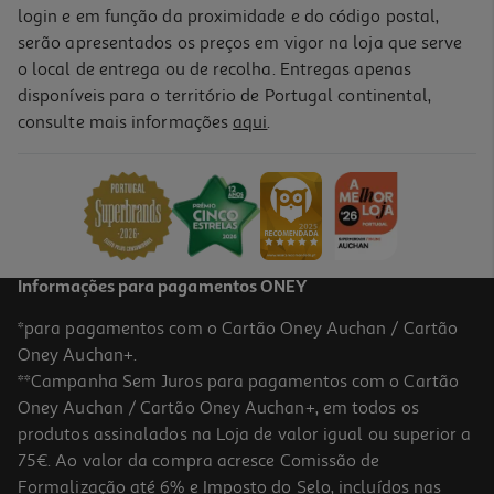
login e em função da proximidade e do código postal,
serão apresentados os preços em vigor na loja que serve
o local de entrega ou de recolha. Entregas apenas
disponíveis para o território de Portugal continental,
consulte mais informações
aqui
.
Informações para pagamentos ONEY
*para pagamentos com o Cartão Oney Auchan / Cartão
Oney Auchan+.
**Campanha Sem Juros para pagamentos com o Cartão
Oney Auchan / Cartão Oney Auchan+, em todos os
produtos assinalados na Loja de valor igual ou superior a
75€. Ao valor da compra acresce Comissão de
Formalização até 6% e Imposto do Selo, incluídos nas