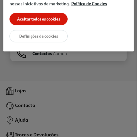
nossas iniciativas de marketing.
Política de Cookies
Ir para
Homepage
Aceitar todos os cookies
Veja os nossos
Folhetos
Definições de cookies
Contactos
Auchan
Lojas
Contacto
Ajuda
Trocas e Devoluções