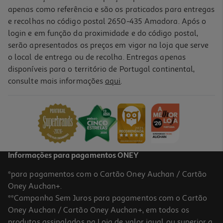
apenas como referência e são os praticados para entregas
e recolhas no código postal 2650-435 Amadora. Após o
login e em função da proximidade e do código postal,
serão apresentados os preços em vigor na loja que serve
o local de entrega ou de recolha. Entregas apenas
disponíveis para o território de Portugal continental,
consulte mais informações
aqui
.
Conjunto De 2 Lâmpadas Auto Auchan 12v 55w
8.49 €/un
8,49 €
Informações para pagamentos ONEY
*para pagamentos com o Cartão Oney Auchan / Cartão
Oney Auchan+.
**Campanha Sem Juros para pagamentos com o Cartão
Oney Auchan / Cartão Oney Auchan+, em todos os
produtos assinalados na Loja de valor igual ou superior a