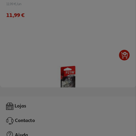
11.99 €/un
11,99 €
Lâmpada Auto Auchan P21w 12v Pack 2 Unidades
Lojas
0.8 €/un
Contacto
1,59 €
Ajuda