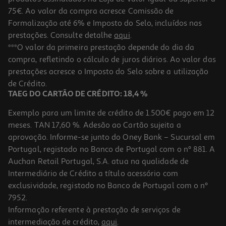
75€. Ao valor da compra acresce Comissão de
Formalização até 6% e Imposto do Selo, incluídos nas
prestações. Consulte detalhe
aqui
.
Lâmpada Auto Auchan H1 12v 55w +60% Luz
***O valor da primeira prestação depende do dia da
compra, refletindo o cálculo de juros diários. Ao valor das
4.85 €/un
prestações acresce o Imposto do Selo sobre a utilização
4,85 €
de Crédito.
TAEG DO CARTÃO DE CRÉDITO: 18,4 %
Exemplo para um limite de crédito de 1.500€ pago em 12
meses. TAN 17,60 %. Adesão ao Cartão sujeita a
aprovação. Informe-se junto do Oney Bank – Sucursal em
Portugal, registado no Banco de Portugal com o nº 881. A
Auchan Retail Portugal, S.A. atua na qualidade de
Intermediário de Crédito a título acessório com
exclusividade, registado no Banco de Portugal com o nº
7952.
Informação referente à prestação de serviços de
intermediação de crédito,
aqui
.