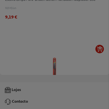
9.19 €/un
9,19 €
Escova Limpa Pára-Brisas Auchan Flat Blade Adaptador G55
Lojas
10.49 €/un
Contacto
10,49 €