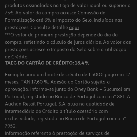
produtos assinalados na Loja de valor igual ou superior a
75€. Ao valor da compra acresce Comissão de
Formalização até 6% e Imposto do Selo, incluídos nas
prestações. Consulte detalhe
aqui
.
Escova Limpa Pára-Brisas Auchan Flat Blade Adaptador G53
***O valor da primeira prestação depende do dia da
compra, refletindo o cálculo de juros diários. Ao valor das
9.45 €/un
prestações acresce o Imposto do Selo sobre a utilização
9,45 €
de Crédito.
TAEG DO CARTÃO DE CRÉDITO: 18,4 %
Exemplo para um limite de crédito de 1.500€ pago em 12
meses. TAN 17,60 %. Adesão ao Cartão sujeita a
aprovação. Informe-se junto do Oney Bank – Sucursal em
Portugal, registado no Banco de Portugal com o nº 881. A
Auchan Retail Portugal, S.A. atua na qualidade de
Intermediário de Crédito a título acessório com
exclusividade, registado no Banco de Portugal com o nº
7952.
Informação referente à prestação de serviços de