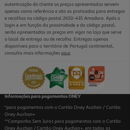
autenticação do cliente os preços apresentados servem
apenas como referência e são os praticados para entregas
e recolhas no código postal 2650-435 Amadora. Após o
login e em função da proximidade e do código postal,
serão apresentados os preços em vigor na loja que serve
o local de entrega ou de recolha. Entregas apenas
disponíveis para o território de Portugal continental,
consulte mais informações
aqui
.
Escova Limpa Pára-Brisas Auchan Flat Blade Adaptador G48
9.45 €/un
9,45 €
Informações para pagamentos ONEY
*para pagamentos com o Cartão Oney Auchan / Cartão
Oney Auchan+.
**Campanha Sem Juros para pagamentos com o Cartão
Oney Auchan / Cartão Oney Auchan+, em todos os