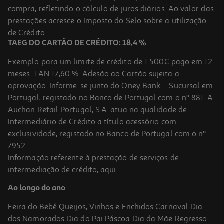
compra, refletindo o cálculo de juros diários. Ao valor das
prestações acresce o Imposto do Selo sobre a utilização
de Crédito.
TAEG DO CARTÃO DE CRÉDITO: 18,4 %
Exemplo para um limite de crédito de 1.500€ pago em 12
meses. TAN 17,60 %. Adesão ao Cartão sujeita a
aprovação. Informe-se junto do Oney Bank – Sucursal em
Portugal, registado no Banco de Portugal com o nº 881. A
Auchan Retail Portugal, S.A. atua na qualidade de
Intermediário de Crédito a título acessório com
exclusividade, registado no Banco de Portugal com o nº
7952.
Informação referente à prestação de serviços de
intermediação de crédito,
aqui
.
Ao longo do ano
Feira do Bebé
Queijos, Vinhos e Enchidos
Carnaval
Dia
dos Namorados
Dia do Pai
Páscoa
Dia da Mãe
Regresso