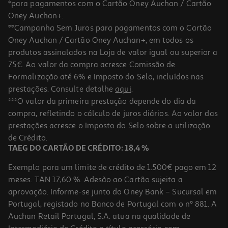
*para pagamentos com o Cartão Oney Auchan / Cartão
Oney Auchan+.
**Campanha Sem Juros para pagamentos com o Cartão
Oney Auchan / Cartão Oney Auchan+, em todos os
produtos assinalados na Loja de valor igual ou superior a
75€. Ao valor da compra acresce Comissão de
Formalização até 6% e Imposto do Selo, incluídos nas
prestações. Consulte detalhe
aqui
.
Cockpit Max Spray 600ml
***O valor da primeira prestação depende do dia da
compra, refletindo o cálculo de juros diários. Ao valor das
8.17 €/Lt
prestações acresce o Imposto do Selo sobre a utilização
4,90 €
de Crédito.
TAEG DO CARTÃO DE CRÉDITO: 18,4 %
Exemplo para um limite de crédito de 1.500€ pago em 12
meses. TAN 17,60 %. Adesão ao Cartão sujeita a
aprovação. Informe-se junto do Oney Bank – Sucursal em
Portugal, registado no Banco de Portugal com o nº 881. A
Auchan Retail Portugal, S.A. atua na qualidade de