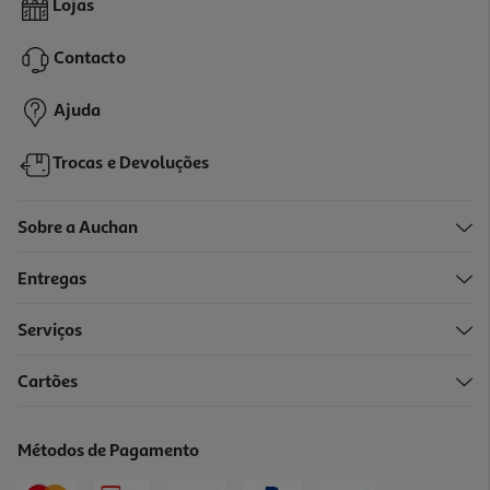
Lojas
4.98 €/Lt
Price reduced from
to
3,99 €
Contacto
2,99 €
Promoção
Ajuda
Trocas e Devoluções
Sobre a Auchan
Entregas
Serviços
Cartões
Spray Limpa Tablier Arbo Vibration 0.5l
7.98 €/Lt
Métodos de Pagamento
3,99 €