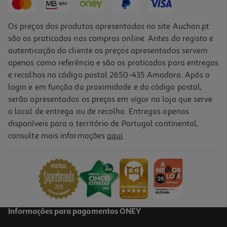
Os preços dos produtos apresentados no site Auchan.pt
são os praticados nas compras online. Antes do registo e
autenticação do cliente os preços apresentados servem
apenas como referência e são os praticados para entregas
e recolhas no código postal 2650-435 Amadora. Após o
login e em função da proximidade e do código postal,
-25%
serão apresentados os preços em vigor na loja que serve
o local de entrega ou de recolha. Entregas apenas
disponíveis para o território de Portugal continental,
consulte mais informações
aqui
.
Limpa Tablier Arbo Com Cera De Abelha 250ml
15.56 €/Lt
Price reduced from
to
5,19 €
3,89 €
Promoção
Informações para pagamentos ONEY