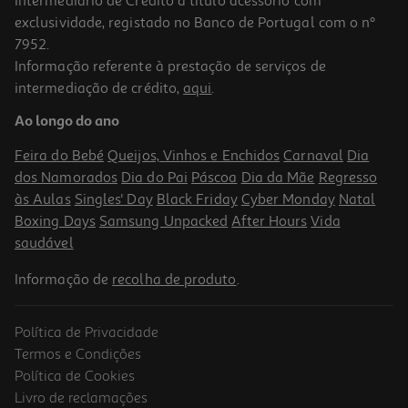
Intermediário de Crédito a título acessório com
-18%
exclusividade, registado no Banco de Portugal com o nº
7952.
Informação referente à prestação de serviços de
intermediação de crédito,
aqui
.
Spray Redex Cockpit Cera Abelha 500ml
Ao longo do ano
15.98 €/Lt
Price reduced from
to
9,69 €
Feira do Bebé
Queijos, Vinhos e Enchidos
Carnaval
Dia
7,99 €
dos Namorados
Dia do Pai
Páscoa
Dia da Mãe
Regresso
Promoção
às Aulas
Singles' Day
Black Friday
Cyber Monday
Natal
Boxing Days
Samsung Unpacked
After Hours
Vida
saudável
Informação de
recolha de produto
.
Política de Privacidade
Termos e Condições
Política de Cookies
Livro de reclamações