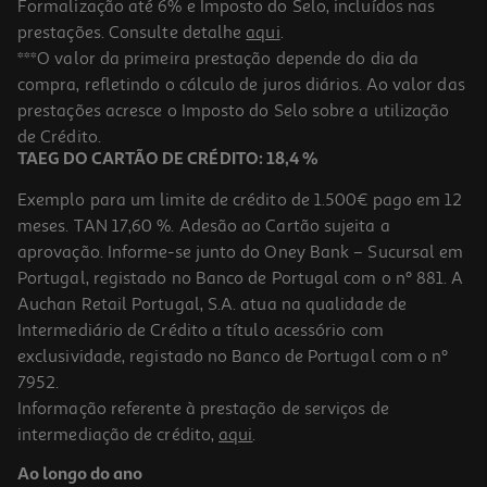
Formalização até 6% e Imposto do Selo, incluídos nas
prestações. Consulte detalhe
aqui
.
Luva Lavagem Auto Auchan Microfibra Azul
***O valor da primeira prestação depende do dia da
compra, refletindo o cálculo de juros diários. Ao valor das
5.19 €/un
prestações acresce o Imposto do Selo sobre a utilização
5,19 €
de Crédito.
TAEG DO CARTÃO DE CRÉDITO: 18,4 %
Exemplo para um limite de crédito de 1.500€ pago em 12
meses. TAN 17,60 %. Adesão ao Cartão sujeita a
aprovação. Informe-se junto do Oney Bank – Sucursal em
Portugal, registado no Banco de Portugal com o nº 881. A
Auchan Retail Portugal, S.A. atua na qualidade de
Intermediário de Crédito a título acessório com
exclusividade, registado no Banco de Portugal com o nº
7952.
Informação referente à prestação de serviços de
intermediação de crédito,
aqui
.
Pano Microfibra Auchan Seca/polimento Azul
Ao longo do ano
3.99 €/un