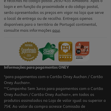
e recolhas no código postal 2650-435 Amadora. Após o
login e em função da proximidade e do código postal,
serão apresentados os preços em vigor na loja que serve
o local de entrega ou de recolha. Entregas apenas
disponíveis para o território de Portugal continental,
5.0
(1)
consulte mais informações
aqui
.
Pano Microfibra Auchan Para Vidros Amarelo
1.49 €/un
1,49 €
Informações para pagamentos ONEY
*para pagamentos com o Cartão Oney Auchan / Cartão
Oney Auchan+.
**Campanha Sem Juros para pagamentos com o Cartão
Oney Auchan / Cartão Oney Auchan+, em todos os
produtos assinalados na Loja de valor igual ou superior a
75€. Ao valor da compra acresce Comissão de