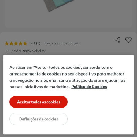
5.0
(3)
Faça a sua avaliação
Leu
3
Ref. / EAN:
3665257494759
avaliações.
Link
2.79 €/un
para
Ao clicar em "Aceitar todos os cookies", concorda com o
a
armazenamento de cookies no seu dispositivo para melhorar
mesma
página.
a navegação no site, analisar a utilização do site e ajudar nas
2,79 €
nossas iniciativas de marketing.
Política de Cookies
Aceitar todos os cookies
Notas de preparação
Definições de cookies