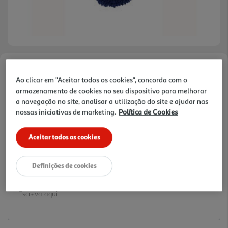
Faça a sua avaliação
Ao clicar em "Aceitar todos os cookies", concorda com o
Ref. / EAN:
3665257587277
armazenamento de cookies no seu dispositivo para melhorar
a navegação no site, analisar a utilização do site e ajudar nas
6.49 €/un
nossas iniciativas de marketing.
Política de Cookies
Aceitar todos os cookies
6,49 €
Definições de cookies
Notas de preparação