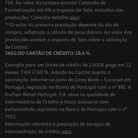
75€. Ao valor da compra acresce Comissão de
Formalização até 6% e Imposto do Selo, incluídos nas
prestações. Consulte detalhe
aqui
.
Esponja Luva Auchan Azul
***O valor da primeira prestação depende do dia da
compra, refletindo o cálculo de juros diários. Ao valor das
3.99 €/un
prestações acresce o Imposto do Selo sobre a utilização
3,99 €
de Crédito.
TAEG DO CARTÃO DE CRÉDITO: 18,4 %
Exemplo para um limite de crédito de 1.500€ pago em 12
meses. TAN 17,60 %. Adesão ao Cartão sujeita a
aprovação. Informe-se junto do Oney Bank – Sucursal em
Portugal, registado no Banco de Portugal com o nº 881. A
Auchan Retail Portugal, S.A. atua na qualidade de
Intermediário de Crédito a título acessório com
exclusividade, registado no Banco de Portugal com o nº
7952.
Informação referente à prestação de serviços de
4.0
(2)
intermediação de crédito,
aqui
.
Esponja Polegar 15x10x4.5cm