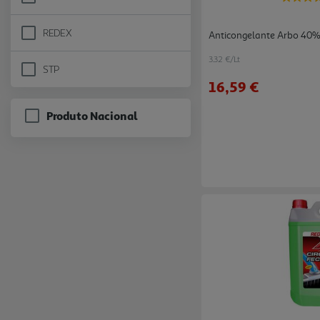
Refine by Marca: ARBO
REDEX
Anticongelante Arbo 40%
Refine by Marca: REDEX
3.32 €/Lt
STP
Refine by Marca: STP
16,59 €
Produto Nacional