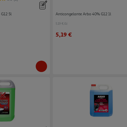
 G12 5l
Anticongelante Arbo 40% G12 1l
5.19 €/Lt
5,19 €