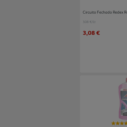
Circuito Fechado Redex R
3.08 €/Lt
3,08 €