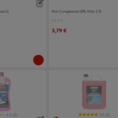
osa 1l
Anti-Congelante 10% Arbo 2.5l
1.52 €/Lt
3,79 €
4.0
(2)
5.0
(3)