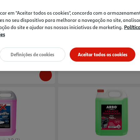
3.0
(1)
4.0
(1)
icar em "Aceitar todos os cookies", concorda com o armazenamen
osa 5l
Líquido Radiador Finish Line 5l
es no seu dispositivo para melhorar a navegação no site, analisa
zação do site e ajudar nas nossas iniciativas de marketing.
Polític
0.8 €/Lt
ies
3,99 €
Definições de cookies
Aceitar todos os cookies
to e Anticongelantes