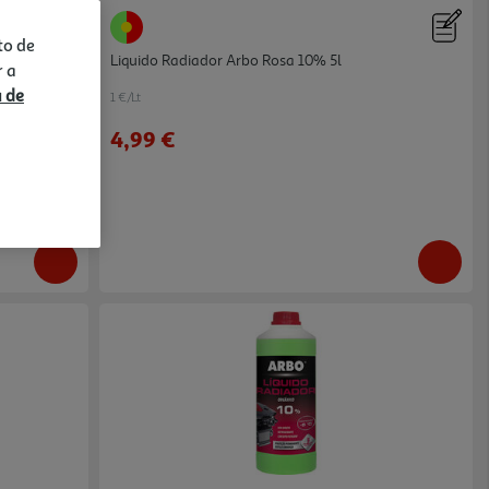
to de
Liquido Radiador Arbo Rosa 10% 5l
r a
a de
1 €/Lt
4,99 €