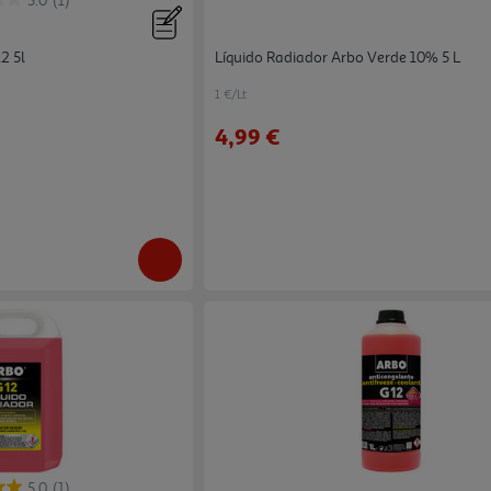
3.0
(1)
2 5l
Líquido Radiador Arbo Verde 10% 5 L
1 €/Lt
4,99 €
5.0
(1)