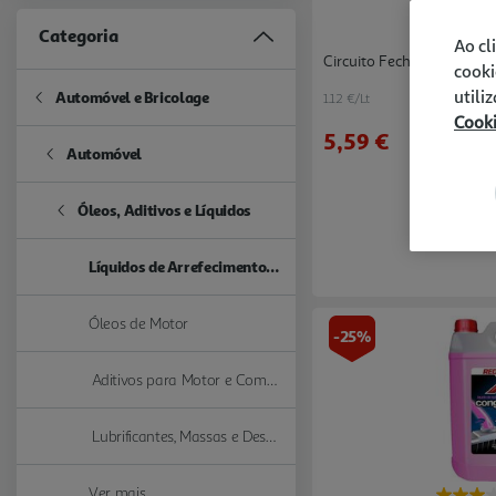
Categoria
Ao cl
Circuito Fechado Redex R
cooki
utili
Automóvel e Bricolage
1.12 €/Lt
Refine by Categoria: Automóvel e Bricolage
Cook
5,59 €
Automóvel
Refine by Categoria: Automóvel
Óleos, Aditivos e Líquidos
Refine by Categoria: Óleos, Aditivos e Líquidos
Líquidos de Arrefecimento e Anticongelantes
selected Currently Refined by Categoria: Líquidos de Arrefecimen
Óleos de Motor
Refine by Categoria: Óleos de Motor
-25%
Aditivos para Motor e Combustível
Refine by Categoria: Aditivos para Motor e Combustível
Lubrificantes, Massas e Desbloqueantes
Refine by Categoria: Lubrificantes, Massas e Desbloqueantes
Ver mais