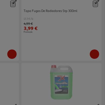
Tapa Fugas De Radiadores Stp 300ml
13.3 €/Lt
Price reduced from
to
4,99 €
3,99 €
Promoção