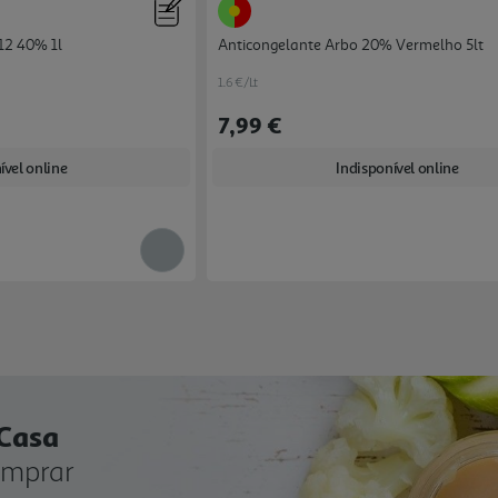
12 40% 1l
Anticongelante Arbo 20% Vermelho 5lt
1.6 €/Lt
7,99 €
ível online
Indisponível online
 Casa
omprar