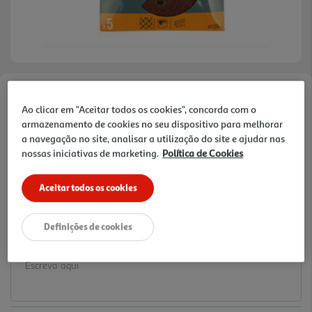
Faça a sua avaliação
Ao clicar em "Aceitar todos os cookies", concorda com o
Ref. / EAN:
3665257258832
armazenamento de cookies no seu dispositivo para melhorar
a navegação no site, analisar a utilização do site e ajudar nas
2.49 €/un
nossas iniciativas de marketing.
Política de Cookies
Aceitar todos os cookies
2,49 €
Definições de cookies
Notas de preparação