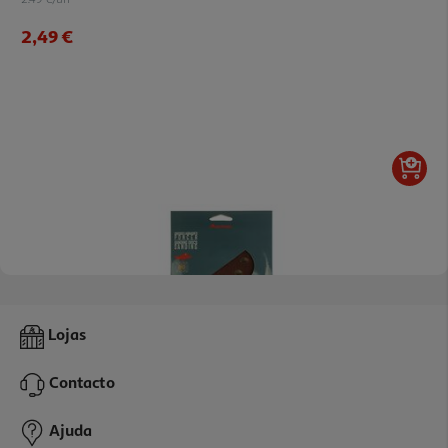
2,49 €
Conjunto 5 Discos Auchan Para Lixadora D125 G80
Lojas
2.49 €/un
Contacto
2,49 €
Ajuda