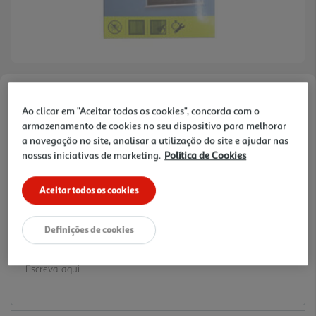
Faça a sua avaliação
Ao clicar em "Aceitar todos os cookies", concorda com o
Ref. / EAN:
3665257342890
armazenamento de cookies no seu dispositivo para melhorar
a navegação no site, analisar a utilização do site e ajudar nas
2 €/un
nossas iniciativas de marketing.
Política de Cookies
Aceitar todos os cookies
2,00 €
Definições de cookies
Notas de preparação