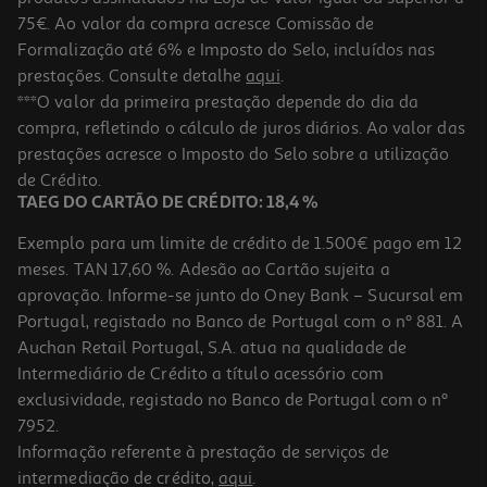
75€. Ao valor da compra acresce Comissão de
Formalização até 6% e Imposto do Selo, incluídos nas
prestações. Consulte detalhe
aqui
.
Chave Philips Auchan Ph 2x125mm
***O valor da primeira prestação depende do dia da
compra, refletindo o cálculo de juros diários. Ao valor das
2.79 €/un
prestações acresce o Imposto do Selo sobre a utilização
2,79 €
de Crédito.
TAEG DO CARTÃO DE CRÉDITO: 18,4 %
Exemplo para um limite de crédito de 1.500€ pago em 12
meses. TAN 17,60 %. Adesão ao Cartão sujeita a
aprovação. Informe-se junto do Oney Bank – Sucursal em
Portugal, registado no Banco de Portugal com o nº 881. A
Auchan Retail Portugal, S.A. atua na qualidade de
Intermediário de Crédito a título acessório com
exclusividade, registado no Banco de Portugal com o nº
7952.
Informação referente à prestação de serviços de
intermediação de crédito,
aqui
.