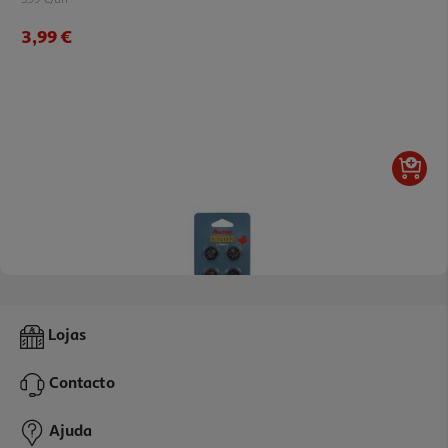
3,99 €
4.5
(4)
Pack 4 Pilhas Litium Auchan Standard Cr2032
Lojas
3.99 €/un
Contacto
3,99 €
Ajuda