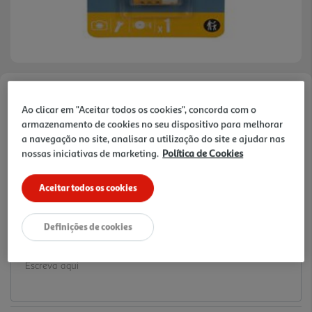
Faça a sua avaliação
Ao clicar em "Aceitar todos os cookies", concorda com o
Ref. / EAN:
3665257354046
armazenamento de cookies no seu dispositivo para melhorar
a navegação no site, analisar a utilização do site e ajudar nas
3.99 €/un
nossas iniciativas de marketing.
Política de Cookies
Aceitar todos os cookies
3,99 €
Definições de cookies
Notas de preparação