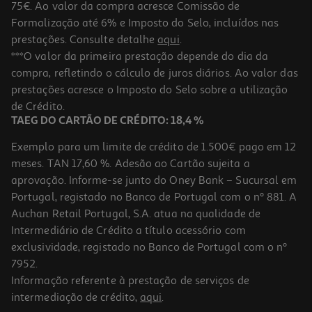
75€. Ao valor da compra acresce Comissão de
Formalização até 6% e Imposto do Selo, incluídos nas
prestações. Consulte detalhe
aqui
.
Pilhas Cr2025 Premium Auchan Litio 4 Unidades
***O valor da primeira prestação depende do dia da
compra, refletindo o cálculo de juros diários. Ao valor das
4.99 €/un
prestações acresce o Imposto do Selo sobre a utilização
4,99 €
de Crédito.
TAEG DO CARTÃO DE CRÉDITO: 18,4 %
Exemplo para um limite de crédito de 1.500€ pago em 12
meses. TAN 17,60 %. Adesão ao Cartão sujeita a
aprovação. Informe-se junto do Oney Bank – Sucursal em
Portugal, registado no Banco de Portugal com o nº 881. A
Auchan Retail Portugal, S.A. atua na qualidade de
Intermediário de Crédito a título acessório com
exclusividade, registado no Banco de Portugal com o nº
7952.
Informação referente à prestação de serviços de
5.0
(1)
intermediação de crédito,
aqui
.
Pilhas Botão Premium Auchan Litio Sortidas 10 Unidades