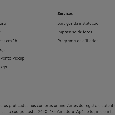
4.7
(3)
Serviços
asa
Serviços de instalação
e
Impressão de fotos
ess em 1h
Programa de afiliados
oja
Ponto Pickup
rega
o os praticados nas compras online. Antes do registo e autent
lhas no código postal 2650-435 Amadora. Após o login e em fu