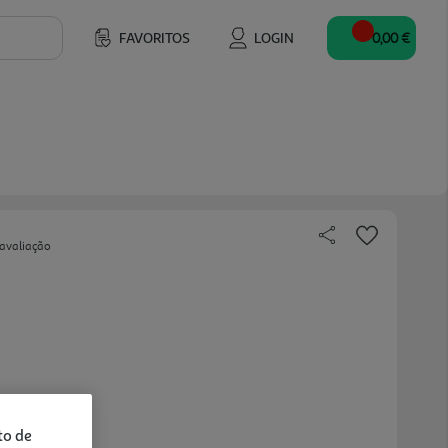
FAVORITOS
LOGIN
0,00 €
 avaliação
to de