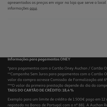
apresentados os preços em vigor na loja que serve o local 
informações
aqui
.
Caixa 40 Pilhas Alcalina Auchan Standard Aa Lr06
12.99 €/un
12,99 €
Informações para pagamentos ONEY
*para pagamentos com o Cartão Oney Auchan / Cartão O
**Campanha Sem Juros para pagamentos com o Cartão Oney
valor da compra acresce Comissão de Formalização até 6%
***O valor da primeira prestação depende do dia da compra,
TAEG DO CARTÃO DE CRÉDITO: 18,4 %
Exemplo para um limite de crédito de 1.500€ pago em 12 
registado no Banco de Portugal com o nº 881. A Auchan Ret