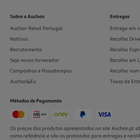
Sobre a Auchan
Entregas
Auchan Retail Portugal
Entrega em c
Pack 16 Pilhas Alcalina Auchan Standard Aa Lr06
Notícias
Recolha Driv
5 €/un
Price reduced from
to
7,99 €
Recrutamento
Recolha Expr
5,00 €
Promoção
Seja nosso fornecedor
Recolha em L
Campanhas e Passatempos
Recolha num 
Auchan&Eu
Taxas de Ent
Métodos de Pagamento
Os preços dos produtos apresentados no site Auchan.pt sã
como referência e são os praticados para entregas e reco