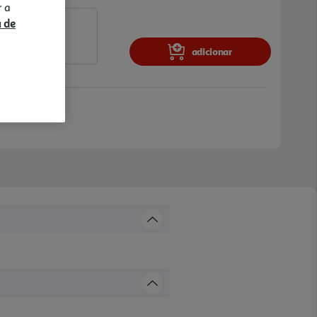
r a
a de
adicionar
Amadora