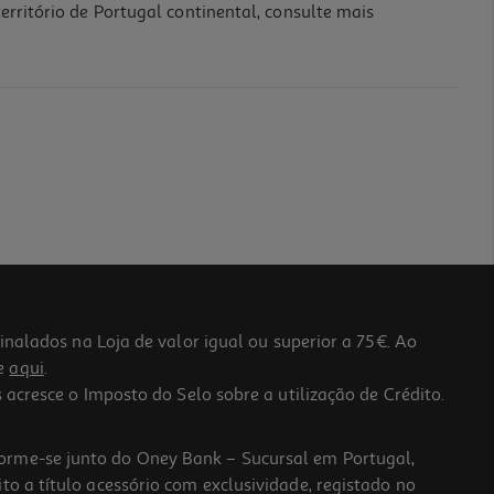
erritório de Portugal continental, consulte mais
lados na Loja de valor igual ou superior a 75€. Ao
he
aqui
.
 acresce o Imposto do Selo sobre a utilização de Crédito.
forme-se junto do Oney Bank – Sucursal em Portugal,
to a título acessório com exclusividade, registado no