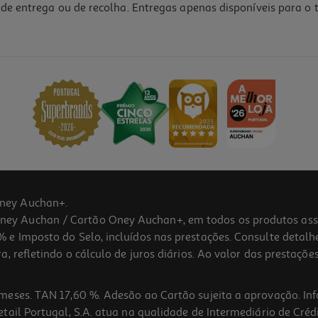
de entrega ou de recolha. Entregas apenas disponíveis para o t
4.1
(7)
ney Auchan+.
 Auchan / Cartão Oney Auchan+, em todos os produtos assina
 e Imposto do Selo, incluídos nas prestações. Consulte detal
 refletindo o cálculo de juros diários. Ao valor das prestações
meses. TAN 17,60 %. Adesão ao Cartão sujeita a aprovação. In
ail Portugal, S.A. atua na qualidade de Intermediário de Crédi