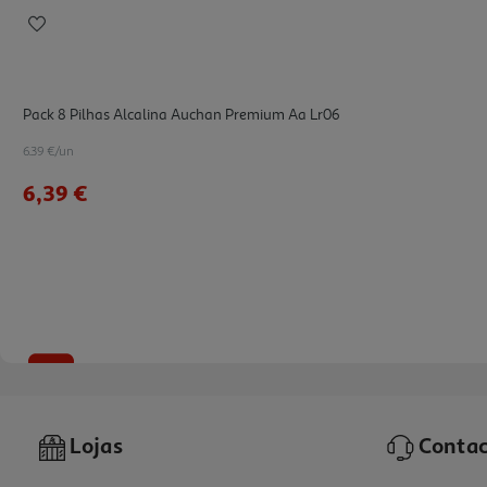
Pack 8 Pilhas Alcalina Auchan Premium Aa Lr06
6.39 €/un
6,39 €
-37%
Lojas
Contac