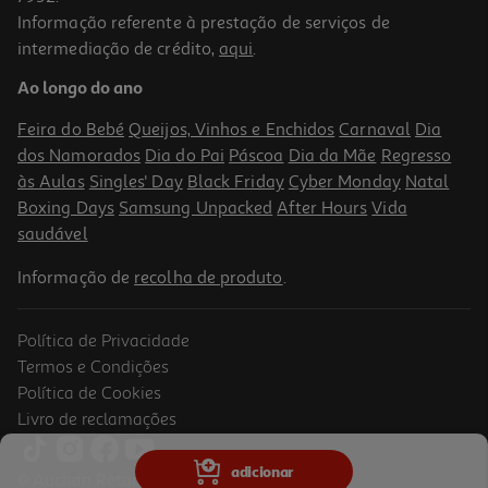
Informação referente à prestação de serviços de
intermediação de crédito,
aqui
.
Ao longo do ano
Feira do Bebé
Queijos, Vinhos e Enchidos
Carnaval
Dia
dos Namorados
Dia do Pai
Páscoa
Dia da Mãe
Regresso
às Aulas
Singles' Day
Black Friday
Cyber Monday
Natal
Boxing Days
Samsung Unpacked
After Hours
Vida
saudável
Informação de
recolha de produto
.
Política de Privacidade
Termos e Condições
Política de Cookies
Livro de reclamações
adicionar
© Auchan Retail Portugal