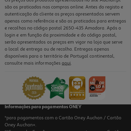
Os preços dos produtos apresentados no site Auchan.pt
são os praticados nas compras online. Antes do registo e
autenticação do cliente os preços apresentados servem
apenas como referência e são os praticados para entregas
e recolhas no código postal 2650-435 Amadora. Após o
login e em função da proximidade e do código postal,
serão apresentados os preços em vigor na loja que serve
o local de entrega ou de recolha. Entregas apenas
disponíveis para o território de Portugal continental,
5.0
(1)
consulte mais informações
aqui
.
Pack 4 Pilhas Recarregável Hr3 Auchan Premium Aaa 1000mah
7.99 €/un
7,99 €
Informações para pagamentos ONEY
*para pagamentos com o Cartão Oney Auchan / Cartão
Oney Auchan+.