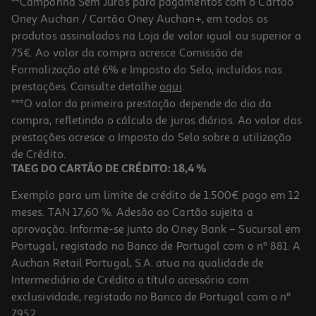
**Campanha Sem Juros para pagamentos com o Cartão
Oney Auchan / Cartão Oney Auchan+, em todos os
-10%
produtos assinalados na Loja de valor igual ou superior a
75€. Ao valor da compra acresce Comissão de
Formalização até 6% e Imposto do Selo, incluídos nas
prestações. Consulte detalhe
aqui
.
Conjunto De Pilhas Recarregáveis Duracell Hr03 Aaa Active Charge
***O valor da primeira prestação depende do dia da
2 Unidades
compra, refletindo o cálculo de juros diários. Ao valor das
8.99 €/un
Price reduced from
to
prestações acresce o Imposto do Selo sobre a utilização
9,99 €
8,99 €
de Crédito.
Promoção
TAEG DO CARTÃO DE CRÉDITO: 18,4 %
Exemplo para um limite de crédito de 1.500€ pago em 12
meses. TAN 17,60 %. Adesão ao Cartão sujeita a
aprovação. Informe-se junto do Oney Bank – Sucursal em
Portugal, registado no Banco de Portugal com o nº 881. A
Auchan Retail Portugal, S.A. atua na qualidade de
Intermediário de Crédito a título acessório com
exclusividade, registado no Banco de Portugal com o nº
7952.