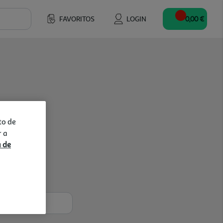
FAVORITOS
LOGIN
0,00 €
to de
r a
a de