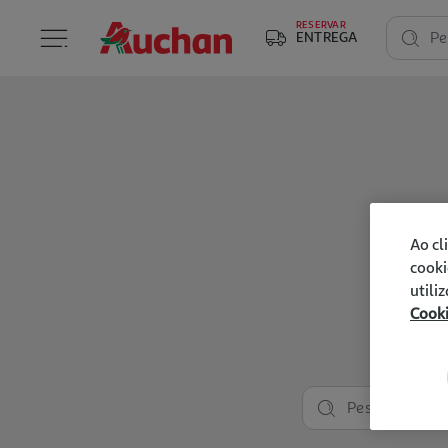
RESERVAR
ENTREGA
Pe
Ao cl
cooki
utili
Cook