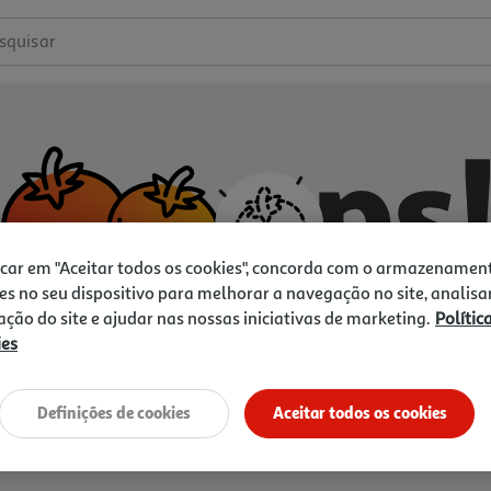
squisar
icar em "Aceitar todos os cookies", concorda com o armazenamen
es no seu dispositivo para melhorar a navegação no site, analisa
zação do site e ajudar nas nossas iniciativas de marketing.
Polític
ies
Não temos o que procura.
Vamos tentar de novo?
Definições de cookies
Aceitar todos os cookies